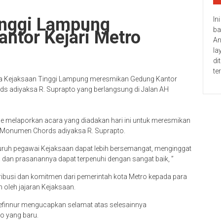
inggi Lampung
In
ba
ntor Kejari Metro
An
la
di
te
a Kejaksaan Tinggi Lampung meresmikan Gedung Kantor
s adiyaksa R. Suprapto yang berlangsung di Jalan AH
nne melaporkan acara yang diadakan hari ini untuk meresmikan
 Monumen Chords adiyaksa R. Suprapto.
uruh pegawai Kejaksaan dapat lebih bersemangat, menginggat
dan prasanannya dapat terpenuhi dengan sangat baik, ”
ibusi dan komitmen dari pemerintah kota Metro kepada para
oleh jajaran Kejaksaan.
efinnur mengucapkan selamat atas selesainnya
o yang baru.