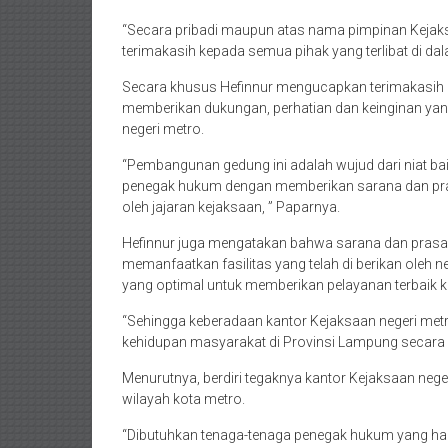
“Secara pribadi maupun atas nama pimpinan Kejaks
terimakasih kepada semua pihak yang terlibat di dal
Secara khusus Hefinnur mengucapkan terimakasih k
memberikan dukungan, perhatian dan keinginan y
negeri metro.
“Pembangunan gedung ini adalah wujud dari niat ba
penegak hukum dengan memberikan sarana dan pra
oleh jajaran kejaksaan, ” Paparnya.
Hefinnur juga mengatakan bahwa sarana dan prasa
memanfaatkan fasilitas yang telah di berikan oleh ne
yang optimal untuk memberikan pelayanan terbaik 
“Sehingga keberadaan kantor Kejaksaan negeri metro
kehidupan masyarakat di Provinsi Lampung secara 
Menurutnya, berdiri tegaknya kantor Kejaksaan neg
wilayah kota metro.
“Dibutuhkan tenaga-tenaga penegak hukum yang ha