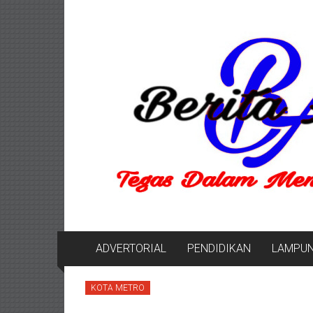
Lompat
Berita
ke
konten
Aktual
berita
terpercaya
ADVERTORIAL
PENDIDIKAN
LAMPU
KOTA METRO