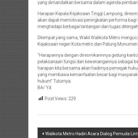
yang dimandatkan bersama dalam agenda pembang
Harapan Kepala Kejaksaan Tinggi Lampung, diresmi
akan dapat memotivasi peningkatan performa bagi 
menghadapi berbagai tantangan dan tugas ditenga
Ditempat yang sama, Wakil Walikota Metro menguc
Kejaksaan negeri Kota metro dan Patung Monumen 
“Harapannya dengan diresmikannnya gedung kantor 
pelaksanaan fungsi dan kewenangannya sebagai b
harapan kita bersama akan hadirnya pernegak huk
yang membawa kemanfaatan besar bagi masyaraka
hukum” Tuturnya.
BA/ Yd
Post Views:
229
Navigasi
Walikota Metro Hadiri Acara Dialog Pemuda L