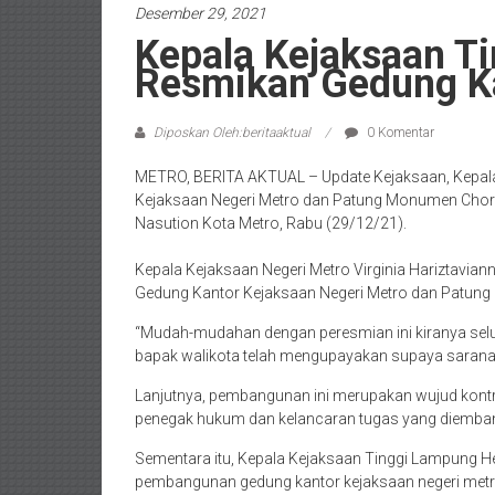
Desember 29, 2021
Kepala Kejaksaan T
Resmikan Gedung Ka
Diposkan Oleh:beritaaktual
0 Komentar
METRO, BERITA AKTUAL – Update Kejaksaan, Kepal
Kejaksaan Negeri Metro dan Patung Monumen Chord
Nasution Kota Metro, Rabu (29/12/21).
Kepala Kejaksaan Negeri Metro Virginia Hariztavia
Gedung Kantor Kejaksaan Negeri Metro dan Patung
“Mudah-mudahan dengan peresmian ini kiranya sel
bapak walikota telah mengupayakan supaya sarana 
Lanjutnya, pembangunan ini merupakan wujud kontr
penegak hukum dan kelancaran tugas yang diemban 
Sementara itu, Kepala Kejaksaan Tinggi Lampung H
pembangunan gedung kantor kejaksaan negeri metr