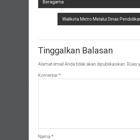
Beragama
pos
Walikota Metro Melalui Dinas Pendidik
Tinggalkan Balasan
Alamat email Anda tidak akan dipublikasikan.
Ruas y
Komentar
*
Nama
*