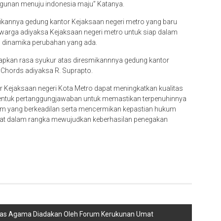
unan menuju indonesia maju” Katanya.
kannya gedung kantor Kejaksaan negeri metro yang baru
warga adiyaksa Kejaksaan negeri metro untuk siap dalam
h dinamika perubahan yang ada.
apkan rasa syukur atas diresmikannnya gedung kantor
Chords adiyaksa R. Suprapto.
Kejaksaan negeri Kota Metro dapat meningkatkan kualitas
entuk pertanggungjawaban untuk memastikan terpenuhinnya
um yang berkeadilan serta mencermikan kepastian hukum
t dalam rangka mewujudkan keberhasilan penegakan
intas Agama Diadakan Oleh Forum Kerukunan Umat