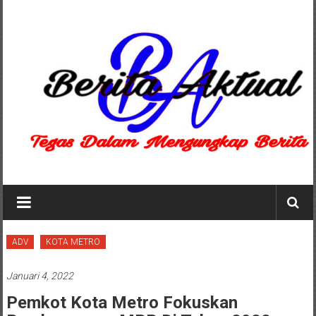
Lompat
ke
konten
Berita
Aktual
berita
ADV
KOTA METRO
terpercaya
Januari 4, 2022
Pemkot Kota Metro Fokuskan