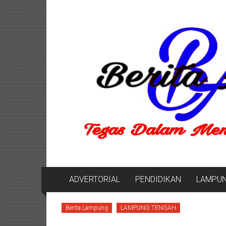
Lompat
Berita
ke
konten
Aktual
berita
terpercaya
ADVERTORIAL
PENDIDIKAN
LAMPU
Berita Lampung
LAMPUNG TENGAH