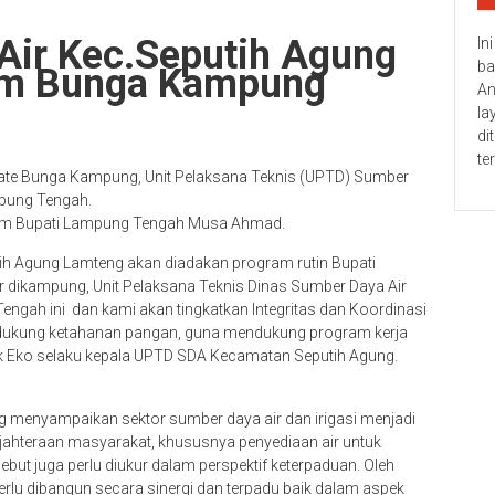
ir Kec.Seputih Agung
In
ba
am Bunga Kampung
An
la
di
te
e Bunga Kampung, Unit Pelaksana Teknis (UPTD) Sumber
mpung Tengah.
m Bupati Lampung Tengah Musa Ahmad.
tih Agung Lamteng akan diadakan program rutin Bupati
ikampung, Unit Pelaksana Teknis Dinas Sumber Daya Air
ngah ini dan kami akan tingkatkan Integritas dan Koordinasi
dukung ketahanan pangan, guna mendukung program kerja
ak Eko selaku kepala UPTD SDA Kecamatan Seputih Agung.
g menyampaikan sektor sumber daya air dan irigasi menjadi
jahteraan masyarakat, khususnya penyediaan air untuk
but juga perlu diukur dalam perspektif keterpaduan. Oleh
erlu dibangun secara sinergi dan terpadu baik dalam aspek