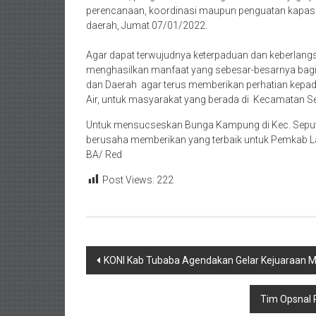
perencanaan, koordinasi maupun penguatan kapasit
daerah, Jumat 07/01/2022.
Agar dapat terwujudnya keterpaduan dan keberlangsu
menghasilkan manfaat yang sebesar-besarnya bagi p
dan Daerah agar terus memberikan perhatian kepa
Air, untuk masyarakat yang berada di Kecamatan Se
Untuk mensucseskan Bunga Kampung di Kec. Seputih
berusaha memberikan yang terbaik untuk Pemkab L
BA/ Red
Post Views:
222
Navigasi
KONI Kab Tubaba Agendakan Gelar Kejuaraan 
pos
Tim Opsnal 