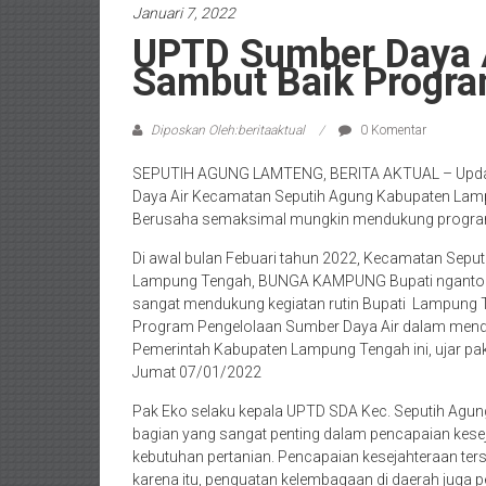
Januari 7, 2022
UPTD Sumber Daya A
Sambut Baik Progr
Diposkan Oleh:beritaaktual
0 Komentar
SEPUTIH AGUNG LAMTENG, BERITA AKTUAL – Updat
Daya Air Kecamatan Seputih Agung Kabupaten La
Berusaha semaksimal mungkin mendukung progra
Di awal bulan Febuari tahun 2022, Kecamatan Sepu
Lampung Tengah, BUNGA KAMPUNG Bupati ngantor d
sangat mendukung kegiatan rutin Bupati Lampung Te
Program Pengelolaan Sumber Daya Air dalam men
Pemerintah Kabupaten Lampung Tengah ini, ujar p
Jumat 07/01/2022
Pak Eko selaku kepala UPTD SDA Kec. Seputih Agun
bagian yang sangat penting dalam pencapaian kese
kebutuhan pertanian. Pencapaian kesejahteraan terse
karena itu, penguatan kelembagaan di daerah juga p