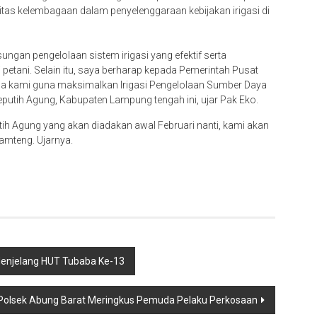
as kelembagaan dalam penyelenggaraan kebijakan irigasi di
ngan pengelolaan sistem irigasi yang efektif serta
etani. Selain itu, saya berharap kepada Pemerintah Pusat
da kami guna maksimalkan Irigasi Pengelolaan Sumber Daya
putih Agung, Kabupaten Lampung tengah ini, ujar Pak Eko.
 Agung yang akan diadakan awal Februari nanti, kami akan
amteng. Ujarnya.
Menjelang HUT Tubaba Ke-13
Polsek Abung Barat Meringkus Pemuda Pelaku Perkosaan