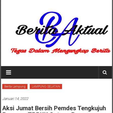
Lompat
ke
konten
Berita
Aktual
berita
Berita Lampung
LAMPUNG SELATAN
terpercaya
Januari 14, 2022
Aksi Jumat Bersih Pemdes Tengkujuh