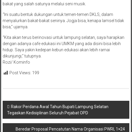
bakat yang salah satunya melalui seni musik.
“Ini suatu bentuk dukungan untuk temen-temen DKLS, dalam
menyalurkan bakat-bakat seninya. Jogja bisa, kenapa lamsel tidak
bisa,” ujarnya.
“Kita akan terus berinovasi untuk lampung selatan, saya harapkan
dengan adanya cafe edukasi ini UMKM yang ada disini bisa lebih
hidup. Saya yakin kedepan kebun edukasi akan lebih ramai
dikunjungi,” tutupnya.
Rozi/ Kominfo
Post Views:
199
Navigasi
Rakor Perdana Awal Tahun Bupati Lampung Selatan
Tegaskan Kedisiplinan Seluruh Pejabat OPD
pos
Beredar Proposal Pencatutan Nama Organisasi PWRI, 1×24