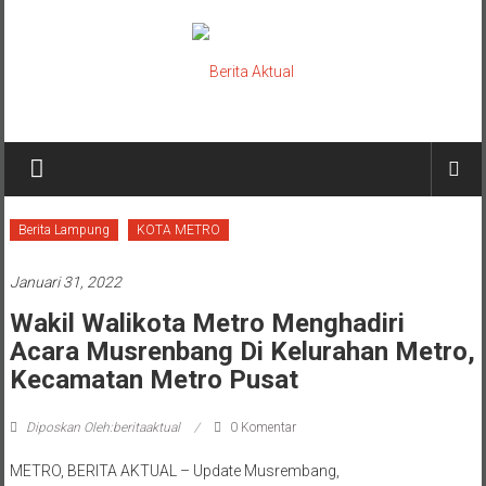
Lompat
ke
konten
Berita
Aktual
berita
Berita Lampung
KOTA METRO
terpercaya
Januari 31, 2022
Wakil Walikota Metro Menghadiri
Acara Musrenbang Di Kelurahan Metro,
Kecamatan Metro Pusat
Diposkan Oleh:beritaaktual
0 Komentar
METRO, BERITA AKTUAL – Update Musrembang,