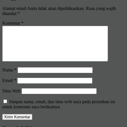
Alamat email Anda tidak akan dipublikasikan.
Ruas yang wajib
ditandai
*
Komentar
*
Nama
*
Email
*
Situs Web
Simpan nama, email, dan situs web saya pada peramban ini
untuk komentar saya berikutnya.