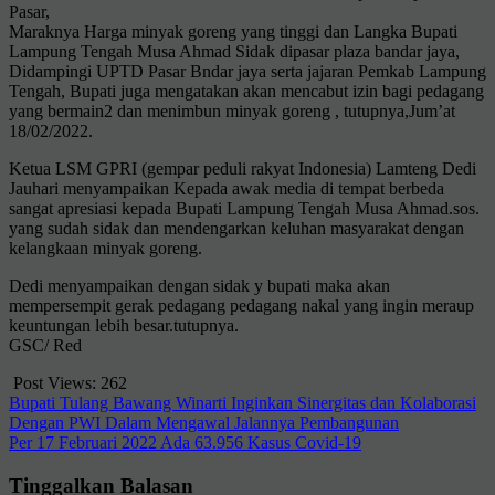
Pasar,
Maraknya Harga minyak goreng yang tinggi dan Langka Bupati
Lampung Tengah Musa Ahmad Sidak dipasar plaza bandar jaya,
Didampingi UPTD Pasar Bndar jaya serta jajaran Pemkab Lampung
Tengah, Bupati juga mengatakan akan mencabut izin bagi pedagang
yang bermain2 dan menimbun minyak goreng , tutupnya,Jum’at
18/02/2022.
Ketua LSM GPRI (gempar peduli rakyat Indonesia) Lamteng Dedi
Jauhari menyampaikan Kepada awak media di tempat berbeda
sangat apresiasi kepada Bupati Lampung Tengah Musa Ahmad.sos.
yang sudah sidak dan mendengarkan keluhan masyarakat dengan
kelangkaan minyak goreng.
Dedi menyampaikan dengan sidak y bupati maka akan
mempersempit gerak pedagang pedagang nakal yang ingin meraup
keuntungan lebih besar.tutupnya.
GSC/ Red
Post Views:
262
Navigasi
Bupati Tulang Bawang Winarti Inginkan Sinergitas dan Kolaborasi
Dengan PWI Dalam Mengawal Jalannya Pembangunan
pos
Per 17 Februari 2022 Ada 63.956 Kasus Covid-19
Tinggalkan Balasan