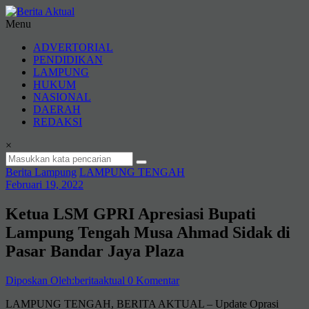
Lompat
ke
Menu
konten
Berita
ADVERTORIAL
Aktual
PENDIDIKAN
LAMPUNG
berita
HUKUM
terpercaya
NASIONAL
DAERAH
REDAKSI
×
Berita Lampung
LAMPUNG TENGAH
Februari 19, 2022
Ketua LSM GPRI Apresiasi Bupati
Lampung Tengah Musa Ahmad Sidak di
Pasar Bandar Jaya Plaza
Diposkan Oleh:beritaaktual
0 Komentar
LAMPUNG TENGAH, BERITA AKTUAL – Update Oprasi