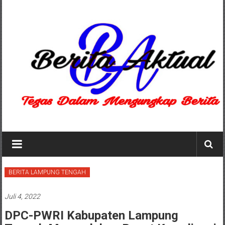
Lompat
ke
konten
Berita
Aktual
berita
BERITA LAMPUNG TENGAH
terpercaya
Juli 4, 2022
DPC-PWRI Kabupaten Lampung