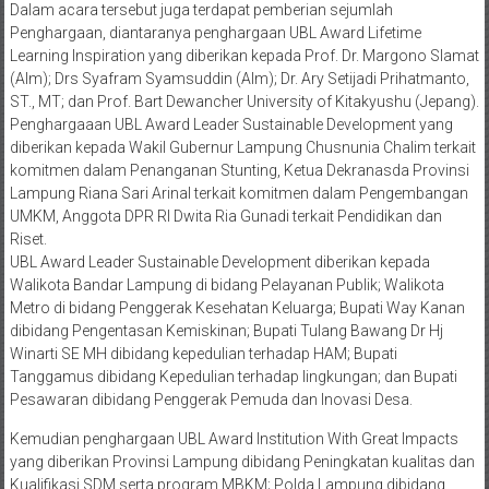
Dalam acara tersebut juga terdapat pemberian sejumlah
Penghargaan, diantaranya penghargaan UBL Award Lifetime
Learning Inspiration yang diberikan kepada Prof. Dr. Margono Slamat
(Alm); Drs Syafram Syamsuddin (Alm); Dr. Ary Setijadi Prihatmanto,
ST., MT; dan Prof. Bart Dewancher University of Kitakyushu (Jepang).
Penghargaaan UBL Award Leader Sustainable Development yang
diberikan kepada Wakil Gubernur Lampung Chusnunia Chalim terkait
komitmen dalam Penanganan Stunting, Ketua Dekranasda Provinsi
Lampung Riana Sari Arinal terkait komitmen dalam Pengembangan
UMKM, Anggota DPR RI Dwita Ria Gunadi terkait Pendidikan dan
Riset.
UBL Award Leader Sustainable Development diberikan kepada
Walikota Bandar Lampung di bidang Pelayanan Publik; Walikota
Metro di bidang Penggerak Kesehatan Keluarga; Bupati Way Kanan
dibidang Pengentasan Kemiskinan; Bupati Tulang Bawang Dr Hj
Winarti SE MH dibidang kepedulian terhadap HAM; Bupati
Tanggamus dibidang Kepedulian terhadap lingkungan; dan Bupati
Pesawaran dibidang Penggerak Pemuda dan Inovasi Desa.
Kemudian penghargaan UBL Award Institution With Great Impacts
yang diberikan Provinsi Lampung dibidang Peningkatan kualitas dan
Kualifikasi SDM serta program MBKM; Polda Lampung dibidang