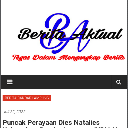
Lompat
ke
konten
Berita
Aktual
berita
BERITA BANDAR LAMPUNG
terpercaya
Juli 22, 2022
Puncak Perayaan Dies Natalies