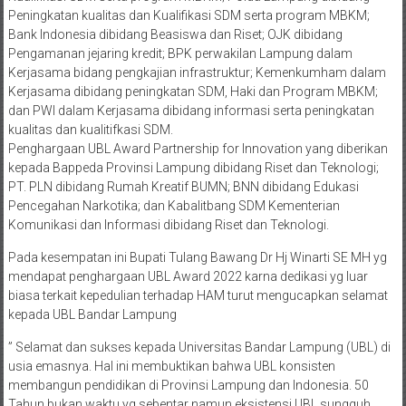
Peningkatan kualitas dan Kualifikasi SDM serta program MBKM;
Bank Indonesia dibidang Beasiswa dan Riset; OJK dibidang
Pengamanan jejaring kredit; BPK perwakilan Lampung dalam
Kerjasama bidang pengkajian infrastruktur; Kemenkumham dalam
Kerjasama dibidang peningkatan SDM, Haki dan Program MBKM;
dan PWI dalam Kerjasama dibidang informasi serta peningkatan
kualitas dan kualitifkasi SDM.
Penghargaan UBL Award Partnership for Innovation yang diberikan
kepada Bappeda Provinsi Lampung dibidang Riset dan Teknologi;
PT. PLN dibidang Rumah Kreatif BUMN; BNN dibidang Edukasi
Pencegahan Narkotika; dan Kabalitbang SDM Kementerian
Komunikasi dan Informasi dibidang Riset dan Teknologi.
Pada kesempatan ini Bupati Tulang Bawang Dr Hj Winarti SE MH yg
mendapat penghargaan UBL Award 2022 karna dedikasi yg luar
biasa terkait kepedulian terhadap HAM turut mengucapkan selamat
kepada UBL Bandar Lampung
” Selamat dan sukses kepada Universitas Bandar Lampung (UBL) di
usia emasnya. Hal ini membuktikan bahwa UBL konsisten
membangun pendidikan di Provinsi Lampung dan Indonesia. 50
Tahun bukan waktu yg sebentar namun eksistensi UBL sungguh