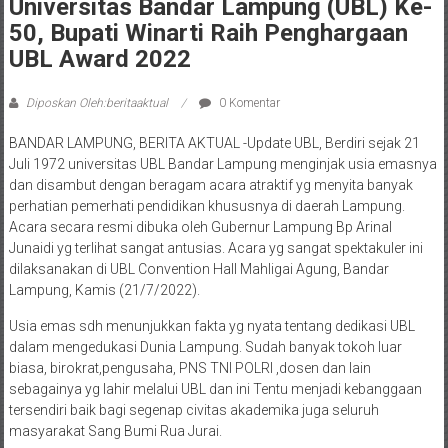
Universitas Bandar Lampung (UBL) Ke-
50, Bupati Winarti Raih Penghargaan
UBL Award 2022
Diposkan Oleh:beritaaktual
0 Komentar
BANDAR LAMPUNG, BERITA AKTUAL -Update UBL, Berdiri sejak 21
Juli 1972 universitas UBL Bandar Lampung menginjak usia emasnya
dan disambut dengan beragam acara atraktif yg menyita banyak
perhatian pemerhati pendidikan khususnya di daerah Lampung.
Acara secara resmi dibuka oleh Gubernur Lampung Bp Arinal
Junaidi yg terlihat sangat antusias. Acara yg sangat spektakuler ini
dilaksanakan di UBL Convention Hall Mahligai Agung, Bandar
Lampung, Kamis (21/7/2022).
Usia emas sdh menunjukkan fakta yg nyata tentang dedikasi UBL
dalam mengedukasi Dunia Lampung. Sudah banyak tokoh luar
biasa, birokrat,pengusaha, PNS TNI POLRI ,dosen dan lain
sebagainya yg lahir melalui UBL dan ini Tentu menjadi kebanggaan
tersendiri baik bagi segenap civitas akademika juga seluruh
masyarakat Sang Bumi Rua Jurai.