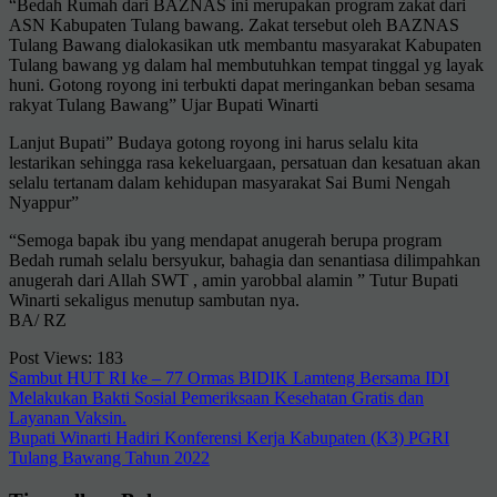
“Bedah Rumah dari BAZNAS ini merupakan program zakat dari
ASN Kabupaten Tulang bawang. Zakat tersebut oleh BAZNAS
Tulang Bawang dialokasikan utk membantu masyarakat Kabupaten
Tulang bawang yg dalam hal membutuhkan tempat tinggal yg layak
huni. Gotong royong ini terbukti dapat meringankan beban sesama
rakyat Tulang Bawang” Ujar Bupati Winarti
Lanjut Bupati” Budaya gotong royong ini harus selalu kita
lestarikan sehingga rasa kekeluargaan, persatuan dan kesatuan akan
selalu tertanam dalam kehidupan masyarakat Sai Bumi Nengah
Nyappur”
“Semoga bapak ibu yang mendapat anugerah berupa program
Bedah rumah selalu bersyukur, bahagia dan senantiasa dilimpahkan
anugerah dari Allah SWT , amin yarobbal alamin ” Tutur Bupati
Winarti sekaligus menutup sambutan nya.
BA/ RZ
Post Views:
183
Navigasi
Sambut HUT RI ke – 77 Ormas BIDIK Lamteng Bersama IDI
Melakukan Bakti Sosial Pemeriksaan Kesehatan Gratis dan
pos
Layanan Vaksin.
Bupati Winarti Hadiri Konferensi Kerja Kabupaten (K3) PGRI
Tulang Bawang Tahun 2022