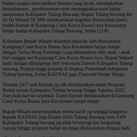
Dalam rangka mewujudkan Hunian yang layak, meningkatkan
kesejahteraan , perekonomian serta meningkatkan taraf hidup
masyarakat Kabupaten Tulang Bawang, Bupati Tulang bawang ibu
Dr Hj Winarti SE MH melaksanakan kegiatan Penyerahan kunci
bedah Rumah di Kampung Catur Karya Buana Jaya Kecamatan
banjar margo Kabupaten Tulang Bawang, Senin (22/8)
Kehadiran Bupati Winarti disambut sukacita oleh Masyarakat
Kampung Catur Karya Buana Jaya Kecamatan banjar margo
dengan Tarian Reog Ponorogo yang ditampilkan oleh anak – anak
dari sanggar tari Kampung Catur Karya Buana Jaya. Bupati Winarti
hadir dengan didampingi oleh Sekretaris Daerah Kabupaten Tulang
bawang, Pejabat tinggi pratama di lingkup Pemerintah kabupaten
Tulang bawang, Ketua BAZNAS juga Danramil Banjar Margo
Tercatat 1477 unit Rumah yg sdh direalisasikan dalam Program
Bedah rumah Kabupaten Tulang bawang hingga Agustus 2022.
Dan pada hari ini sejumlah 11unit Rumah direalisasikan di kampung
Catur Karya Buana Jaya Kecamatan banjar margo
Bupati Winarti menyampaikan terima kasih yg setinggi tingginya
kepada BAZNAS juga Kodim 0426 Tulang Bawang serta ASN
Kabupaten Tulang bawang yg telah bersinergi dan bergotong
royong hingga program bedah ini dapat dilaksanakan dengan baik.