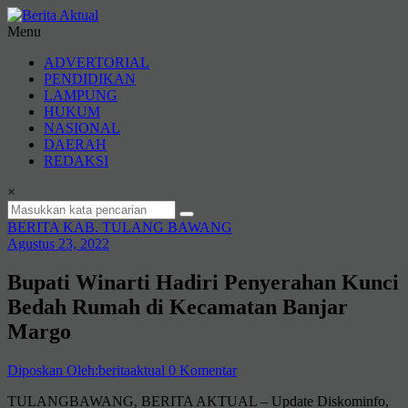
Lompat
ke
Menu
konten
Berita
ADVERTORIAL
Aktual
PENDIDIKAN
LAMPUNG
berita
HUKUM
terpercaya
NASIONAL
DAERAH
REDAKSI
×
BERITA KAB. TULANG BAWANG
Agustus 23, 2022
Bupati Winarti Hadiri Penyerahan Kunci
Bedah Rumah di Kecamatan Banjar
Margo
Diposkan Oleh:beritaaktual
0 Komentar
TULANGBAWANG, BERITA AKTUAL – Update Diskominfo,