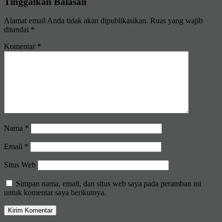
Tinggalkan Balasan
Alamat email Anda tidak akan dipublikasikan.
Ruas yang wajib
ditandai
*
Komentar
*
Nama
*
Email
*
Situs Web
Simpan nama, email, dan situs web saya pada peramban ini
untuk komentar saya berikutnya.