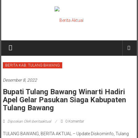
Lompat
ke
konten
Berita
Aktual
berita
BERITA KAB. TULANG BAWANG
terpercaya
Desember 8, 2022
Bupati Tulang Bawang Winarti Hadiri
Apel Gelar Pasukan Siaga Kabupaten
Tulang Bawang
Diposkan Oleh:beritaaktual
0 Komentar
TULANG BAWANG, BERITA AKTUAL – Update Diskominfo, Tulang