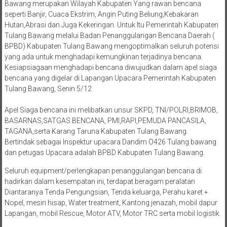
Bawang merupakan Wilayah Kabupaten Yang rawan bencana
seperti Banjir, Cuaca Ekstrim, Angin Puting Beliung,Kebakaran
Hutan,Abrasi dan Juga Kekeringan. Untuk Itu Pemerintah Kabupaten
Tulang Bawang melalui Badan Penanggulangan Bencana Daerah (
BPBD) Kabupaten Tulang Bawang mengoptimalkan seluruh potensi
yang ada untuk menghadapi kemungkinan terjadinya bencana.
Kesiapsiagaan menghadapi bencana diwujudkan dalam apel siaga
bencana yang digelar di Lapangan Upacara Pemerintah Kabupaten
Tulang Bawang, Senin 5/12
Apel Siaga bencana ini melibatkan unsur SKPD, TNI/POLRI,BRIMOB,
BASARNAS,SATGAS BENCANA, PMI,RAPI,PEMUDA PANCASILA,
TAGANA,serta Karang Taruna Kabupaten Tulang Bawang.
Bertindak sebagai Inspektur upacara Dandim O426 Tulang bawang
dan petugas Upacara adalah BPBD Kabupaten Tulang Bawang.
Seluruh equipment/perlengkapan penanggulangan bencana di
hadirkan dalam kesempatan ini, terdapat beragam peralatan
Diantaranya Tenda Pengungsian, Tenda keluarga, Perahu karet +
Nopel, mesin hisap, Water treatment, Kantong jenazah, mobil dapur
Lapangan, mobil Rescue, Motor ATV, Motor TRC serta mobil logistik.