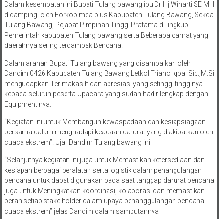
Dalam kesempatan ini Bupati Tulang bawang ibu Dr Hj Winarti SE MH
didampingi oleh Forkopimda plus Kabupaten Tulang Bawang, Sekda
Tulang Bawang, Pejabat Pimpinan Tinggi Pratama di lingkup
Pemerintah kabupaten Tulang bawang serta Beberapa camat yang
daerahnya sering terdampak Bencana.
Dalam arahan Bupati Tulang bawang yang disampaikan oleh
Dandim 0426 Kabupaten Tulang Bawang Letkol Triano Iqbal Sip.,M.Si
mengucapkan Terimakasih dan apresiasi yang setinggi tingginya
kepada seluruh peserta Upacara yang sudah hadir lengkap dengan
Equipment nya.
“Kegiatan ini untuk Membangun kewaspadaan dan kesiapsiagaan
bersama dalam menghadapi keadaan darurat yang diakibatkan oleh
cuaca ekstrem”. Ujar Dandim Tulang bawang ini
“Selanjutnya kegiatan ini juga untuk Memastikan ketersediaan dan
kesiapan berbagai peralatan serta logistik dalam penangulangan
bencana untuk dapat digunakan pada saat tanggap darurat bencana
juga untuk Meningkatkan koordinasi, kolaborasi dan memastikan
peran setiap stake holder dalam upaya penanggulangan bencana
cuaca ekstrem” jelas Dandim dalam sambutannya