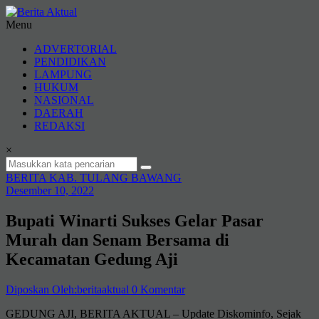
Lompat
ke
Menu
konten
Berita
ADVERTORIAL
Aktual
PENDIDIKAN
LAMPUNG
berita
HUKUM
terpercaya
NASIONAL
DAERAH
REDAKSI
×
BERITA KAB. TULANG BAWANG
Desember 10, 2022
Bupati Winarti Sukses Gelar Pasar
Murah dan Senam Bersama di
Kecamatan Gedung Aji
Diposkan Oleh:beritaaktual
0 Komentar
GEDUNG AJI, BERITA AKTUAL – Update Diskominfo, Sejak