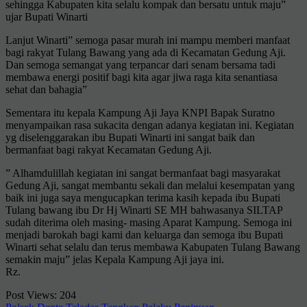
sehingga Kabupaten kita selalu kompak dan bersatu untuk maju”
ujar Bupati Winarti
Lanjut Winarti” semoga pasar murah ini mampu memberi manfaat
bagi rakyat Tulang Bawang yang ada di Kecamatan Gedung Aji.
Dan semoga semangat yang terpancar dari senam bersama tadi
membawa energi positif bagi kita agar jiwa raga kita senantiasa
sehat dan bahagia”
Sementara itu kepala Kampung Aji Jaya KNPI Bapak Suratno
menyampaikan rasa sukacita dengan adanya kegiatan ini. Kegiatan
yg diselenggarakan ibu Bupati Winarti ini sangat baik dan
bermanfaat bagi rakyat Kecamatan Gedung Aji.
” Alhamdulillah kegiatan ini sangat bermanfaat bagi masyarakat
Gedung Aji, sangat membantu sekali dan melalui kesempatan yang
baik ini juga saya mengucapkan terima kasih kepada ibu Bupati
Tulang bawang ibu Dr Hj Winarti SE MH bahwasanya SILTAP
sudah diterima oleh masing- masing Aparat Kampung. Semoga ini
menjadi barokah bagi kami dan keluarga dan semoga ibu Bupati
Winarti sehat selalu dan terus membawa Kabupaten Tulang Bawang
semakin maju” jelas Kepala Kampung Aji jaya ini.
Rz.
Post Views:
204