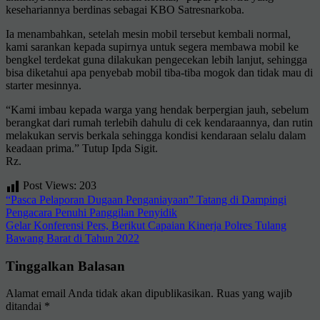
kesehariannya berdinas sebagai KBO Satresnarkoba.
Ia menambahkan, setelah mesin mobil tersebut kembali normal,
kami sarankan kepada supirnya untuk segera membawa mobil ke
bengkel terdekat guna dilakukan pengecekan lebih lanjut, sehingga
bisa diketahui apa penyebab mobil tiba-tiba mogok dan tidak mau di
starter mesinnya.
“Kami imbau kepada warga yang hendak berpergian jauh, sebelum
berangkat dari rumah terlebih dahulu di cek kendaraannya, dan rutin
melakukan servis berkala sehingga kondisi kendaraan selalu dalam
keadaan prima.” Tutup Ipda Sigit.
Rz.
Post Views:
203
Navigasi
“Pasca Pelaporan Dugaan Penganiayaan” Tatang di Dampingi
Pengacara Penuhi Panggilan Penyidik
pos
Gelar Konferensi Pers, Berikut Capaian Kinerja Polres Tulang
Bawang Barat di Tahun 2022
Tinggalkan Balasan
Alamat email Anda tidak akan dipublikasikan.
Ruas yang wajib
ditandai
*