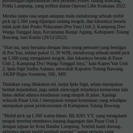
pertolongan diperlihatkan oleh personel Polres Tulang Bawang,
Polda Lampung, yang terlibat dalam Operasi Lilin Krakatau 2022.
Mereka tanpa rasa segan ataupun malu mendorong sebuah mobil
pick up L300 yang dijumpai sedang mogok, dan lokasinya berada
tidak jauh dari Posko Pelayanan (Pos Yan) Unit 2, Kampung Dwi
Warga Tunggal Jaya, Kecamatan Banjar Agung, Kabupaten Tulang
Bawang, hari Kamis (29/12/2022).
“Hari ini, saya bersama dengan lima orang personel yang bertugas
di Pos Yan, sekitar pukul 11.30 WIB, mendorong sebuah mobil pick
up L300 yang mengalami mogok, dan lokasinya berada di Pasar
Unit 2, Kampung Dwi Warga Tunggal Jaya,” kata Kapos Yan Unit
2, Ipda Sigit Yudha Asmara, mewakili Kapolres Tulang Bawang,
AKBP Hujra Soumena, SIK, MH.
Tindakan yang dilakukan ini, lanjut Ipda Sigit, selain merupakan
bentuk kepedulian, juga untuk mencegah terjadinya kemacetan lalu
lintas akibat adanya kendaraan yang mogok di jalan. Apalagi
wilayah Pasar Unit 2 merupakan tempat keramaian yang sekaligus
merupakan pusat perekonomian di Kabupaten Tulang Bawang.
“Mobil pick up L300 warna hitam, BE 8201 VY, yang mengalami
mogok tersebut membawa barang dagangan dari Pasar Unit 2
dengan tujuan ke Kota Bandar Lampung. Setelah kami dorong,
akhirnya mesin mobil kembali normal,” papar perwira yang