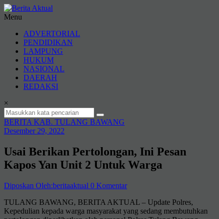
Lompat
ke
Menu
konten
Berita
ADVERTORIAL
Aktual
PENDIDIKAN
LAMPUNG
berita
HUKUM
terpercaya
NASIONAL
DAERAH
REDAKSI
×
BERITA KAB. TULANG BAWANG
Desember 29, 2022
Usai Berikan Pertolongan, Ini Pesan
Kapos Yan Unit 2 Untuk Warga
Diposkan Oleh:beritaaktual
0 Komentar
TULANG BAWANG, BERITA AKTUAL – Update Polres,
Kepedulian kepada warga masyarakat yang sedang membutuhkan