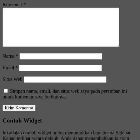
Komentar
*
Nama
*
Email
*
Situs Web
Simpan nama, email, dan situs web saya pada peramban ini
untuk komentar saya berikutnya.
Contoh Widget
Ini adalah contoh widget untuk menunjukkan bagaimana Sidebar
Kanan terlihat secara default. Anda dapat menambahkan kustom