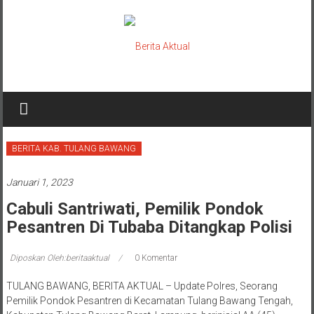
Lompat
ke
konten
Berita
Aktual
berita
BERITA KAB. TULANG BAWANG
terpercaya
Januari 1, 2023
Cabuli Santriwati, Pemilik Pondok
Pesantren Di Tubaba Ditangkap Polisi
Diposkan Oleh:beritaaktual
0 Komentar
TULANG BAWANG, BERITA AKTUAL – Update Polres, Seorang
Pemilik Pondok Pesantren di Kecamatan Tulang Bawang Tengah,