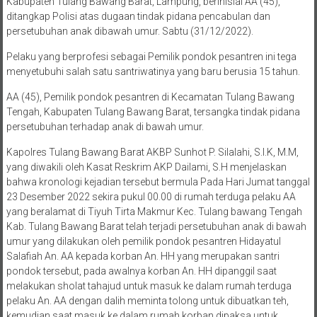
Kabupaten Tulang Bawang Barat, Lampung, berinisial AA (45),
ditangkap Polisi atas dugaan tindak pidana pencabulan dan
persetubuhan anak dibawah umur. Sabtu (31/12/2022).
Pelaku yang berprofesi sebagai Pemilik pondok pesantren ini tega
menyetubuhi salah satu santriwatinya yang baru berusia 15 tahun.
AA (45), Pemilik pondok pesantren di Kecamatan Tulang Bawang
Tengah, Kabupaten Tulang Bawang Barat, tersangka tindak pidana
persetubuhan terhadap anak di bawah umur.
Kapolres Tulang Bawang Barat AKBP Sunhot P. Silalahi, S.I.K, M.M,
yang diwakili oleh Kasat Reskrim AKP Dailami, S.H menjelaskan
bahwa kronologi kejadian tersebut bermula Pada Hari Jumat tanggal
23 Desember 2022 sekira pukul 00.00 di rumah terduga pelaku AA
yang beralamat di Tiyuh Tirta Makmur Kec. Tulang bawang Tengah
Kab. Tulang Bawang Barat telah terjadi persetubuhan anak di bawah
umur yang dilakukan oleh pemilik pondok pesantren Hidayatul
Salafiah An. AA kepada korban An. HH yang merupakan santri
pondok tersebut, pada awalnya korban An. HH dipanggil saat
melakukan sholat tahajud untuk masuk ke dalam rumah terduga
pelaku An. AA dengan dalih meminta tolong untuk dibuatkan teh,
kemudian saat masuk ke dalam rumah korban dipaksa untuk