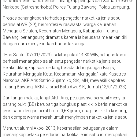
narkotika jenis sabu berhasil ditangkap petugas dari Satuan Reserse
Narkoba (Satresnarkoba) Polres Tulang Bawang, Polda Lampung.
Proses penangkapan terhadap pengedar narkotika jenis sabu
berinisial WR (29), berprofesi wiraswasta, warga Kelurahan
Menggala Selatan, Kecamatan Menggala, Kabupaten Tulang
Bawang, berlangsung dramatis karena ia berusaha melarikan diri
dengan cara menyeburkan badan ke sungai.
“Hari Sabtu (07/01/2023), sekitar pukul 14.30 WIB, petugas kami
berhasil menangkap salah satu pengedar narkotika jenis sabu.
Pelaku ditangkap saat sedang berada di Lingkungan Bugis,
Kelurahan Menggala Kota, Kecamatan Menggala,” kata Kasatres
Narkoba, AKP Aris Satrio Sujatmiko, SIK, MH, mewakili Kapolres
Tulang Bawang, AKBP Jibrael Bata Awi, SIK, Jumat (13/01/2023).
Dari tangan pelaku, lanjut AKP Aris, petugasnya berhasil menyita
barang bukti (BB) berupa tiga bungkus plastik klip berisi narkotika
jenis sabu dengan berat bruto 0,63 gram, dua plastik klip kosong,
dan dompet warna merah untuk menyimpan narkotika jenis sabu.
Menurut alumni Akpol 2013, keberhasilan petugasnya dalam
menangkap pelaku peredaran narkotika jenis sabu ini merupakan