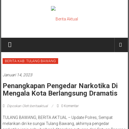
Lompat
ke
konten
Berita
Aktual
berita
BERITA KAB. TULANG BAWANG
terpercaya
Januari 14, 2023
Penangkapan Pengedar Narkotika Di
Mengala Kota Berlangsung Dramatis
Diposkan Oleh:beritaaktual
0 Komentar
TULANG BAWANG, BERITA AKTUAL – Update Polres, Sempat
melarikan diri ke sungai Tulang Bawang, akhirnya pengedar