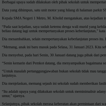
Berbagai upaya sudah dilakukan oleh pihak sekolah untuk mempertan
Data yang dihimpun, satu unit motor yang hilang di halaman parkir
Kepala SMA Negeri 1 Metro, M. Kholid mengatakan, atas kejadian in
“Pada saat kejadian, saya sudah ketemu denga wali murid yang kehil
beliau datang lagi untuk mempertanyakan proses keberlanjutan,” kata
Dia menambahkan, selain mempertanyakan keberlanjutan proses itu. D
“Memang, anak ini baru masuk pada Selasa, 31 Januari 2023. Kita se
Dia menyebut, pada hari Senin, 30 Januari datang juga pihak dari p
“Senin kemarin dari Pemkot datang, dia menyampaikan bagaimana so
“Untuk masalah pertanggungjawaban bukan sekolah tidak mau tanggu
lanjutnya.
Dia menjelaskan, memang sejauh ini sekolah sudah memberikan fasili
“Itu adalah upaya yang dilakukan sekolah untuk meminimalisir adan
umur,” ujarnya.
Selanjutnya, pihak sekolah merasa keberatan akan permintaan dari w