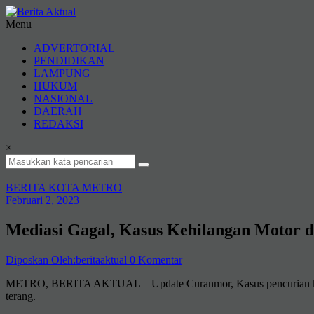
Lompat
ke
Menu
konten
Berita
ADVERTORIAL
Aktual
PENDIDIKAN
LAMPUNG
berita
HUKUM
terpercaya
NASIONAL
DAERAH
REDAKSI
×
BERITA KOTA METRO
Februari 2, 2023
Mediasi Gagal, Kasus Kehilangan Motor d
Diposkan Oleh:beritaaktual
0 Komentar
METRO, BERITA AKTUAL – Update Curanmor, Kasus pencurian kendar
terang.