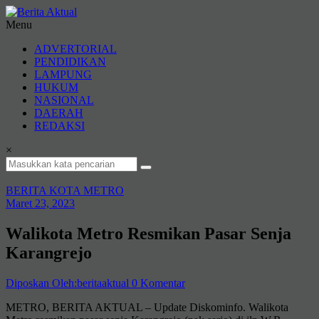
Lompat
ke
Menu
konten
Berita
ADVERTORIAL
Aktual
PENDIDIKAN
LAMPUNG
berita
HUKUM
terpercaya
NASIONAL
DAERAH
REDAKSI
×
BERITA KOTA METRO
Maret 23, 2023
Walikota Metro Resmikan Pasar Senja
Karangrejo
Diposkan Oleh:beritaaktual
0 Komentar
METRO, BERITA AKTUAL – Update Diskominfo. Walikota