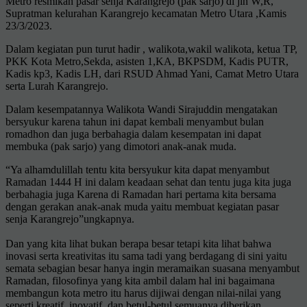
Metro resmikan pasar senja Karangrejo (pak sarjo) di jln W,R,
Supratman kelurahan Karangrejo kecamatan Metro Utara ,Kamis
23/3/2023.
Dalam kegiatan pun turut hadir , walikota,wakil walikota, ketua TP,
PKK Kota Metro,Sekda, asisten 1,KA, BKPSDM, Kadis PUTR,
Kadis kp3, Kadis LH, dari RSUD Ahmad Yani, Camat Metro Utara
serta Lurah Karangrejo.
Dalam kesempatannya Walikota Wandi Sirajuddin mengatakan
bersyukur karena tahun ini dapat kembali menyambut bulan
romadhon dan juga berbahagia dalam kesempatan ini dapat
membuka (pak sarjo) yang dimotori anak-anak muda.
“Ya alhamdulillah tentu kita bersyukur kita dapat menyambut
Ramadan 1444 H ini dalam keadaan sehat dan tentu juga kita juga
berbahagia juga Karena di Ramadan hari pertama kita bersama
dengan gerakan anak-anak muda yaitu membuat kegiatan pasar
senja Karangrejo”ungkapnya.
Dan yang kita lihat bukan berapa besar tetapi kita lihat bahwa
inovasi serta kreativitas itu sama tadi yang berdagang di sini yaitu
semata sebagian besar hanya ingin meramaikan suasana menyambut
Ramadan, filosofinya yang kita ambil dalam hal ini bagaimana
membangun kota metro itu harus dijiwai dengan nilai-nilai yang
seperti kreatif, inovatif, dan betul-betul semuanya diberikan