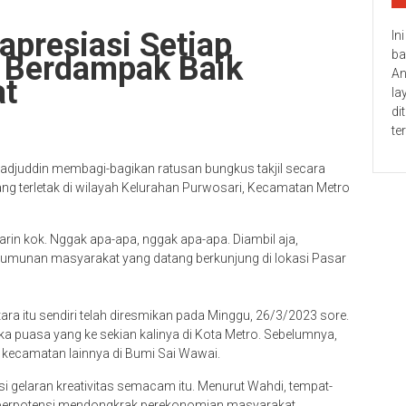
presiasi Setiap
In
ba
 Berdampak Baik
An
at
la
di
te
adjuddin membagi-bagikan ratusan bungkus takjil secara
ang terletak di wilayah Kelurahan Purwosari, Kecamatan Metro
yarin kok. Nggak apa-apa, nggak apa-apa. Diambil aja,
erumunan masyarakat yang datang berkunjung di lokasi Pasar
tara itu sendiri telah diresmikan pada Minggu, 26/3/2023 sore.
a puasa yang ke sekian kalinya di Kota Metro. Sebelumnya,
ah kecamatan lainnya di Bumi Sai Wawai.
 gelaran kreativitas semacam itu. Menurut Wahdi, tempat-
n berpotensi mendongkrak perekonomian masyarakat,