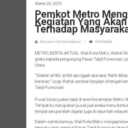
Maret 26, 2023
Pemkot Metro Menga
Kegiatan Yang Akan
Terhadap Masyarak
Diposkan Oleh:beritaaktual
0 Komentar
METRO, BERITA AKTUAL. Wali Kota Metro, Wahdi Sir
gratis kepada pengunjung Pasar Takjil Purwosari, y
Utara.
“Silakan ambil, ambil aja nggak apa-apa. Nanti diba
beneran,” ucap Wahdi sembari berjalan di tengah k
Takjil Purwosari.
Pusat lokasi jualan takjil di area Kecamatan Metro U
Tempat itu merupakan pusat jual aneka menu berbuk
tempat serupa telah digelar juga di sejumlah wilay
Dalam sambutannya, Wali Kota Metro mengapresiasi
tempat jualan semisal Pasar Takjil Purwosari aka