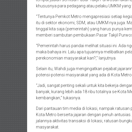
khususnya para pedagang atau pelaku UMKM yang terl
“Tentunya Pemkot Metro mengapresiasi setiap kegi
itu di sektor ekonomi, SDM, atau UMKM nya juga. Ma
tinggal kita saja (pemerintah) yang harus punya k
memberi sambutan pembukaan Pasar Takjil Purwos
“Pemerintah harus pandai melihat situasi ini. Ada 
maka bahaya ini. Lalu apa tujuannya melibatkan pel
perekonomian masyarakat kan?,” lanjutnya.
Selain itu, Wahdi juga mengingatkan pejabat jajara
potensi-potensi masyarakat yang ada di Kota Metro
“Jadi, sangat penting sekali untuk kita bekerja denga
banyak, kurang lebih ada 18 ribu totalnya se-Kota Met
kembangkan,” tukasnya.
Dari pantauan tim media di lokasi, nampak ratusan
Kota Metro berserta jajaran dengan penuh antusias
jalannya aktivitas transaksi di lokasi, ratusan bung
masyarakat.