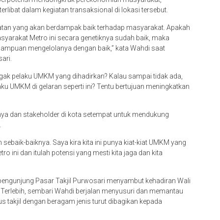
ibat dalam kegiatan transaksional di lokasi tersebut.
atan yang akan berdampak baik terhadap masyarakat. Apakah
syarakat Metro ini secara genetiknya sudah baik, maka
emampuan mengelolanya dengan baik,” kata Wahdi saat
ari.
nggak pelaku UMKM yang dihadirkan? Kalau sampai tidak ada,
aku UMKM di gelaran seperti ini? Tentu bertujuan meningkatkan
nnya dan stakeholder di kota setempat untuk mendukung
.
n sebaik-baiknya. Saya kira kita ini punya kiat-kiat UMKM yang
ro ini dan itulah potensi yang mesti kita jaga dan kita
 pengunjung Pasar Takjil Purwosari menyambut kehadiran Wali
. Terlebih, sembari Wahdi berjalan menyusuri dan memantau
kus takjil dengan beragam jenis turut dibagikan kepada