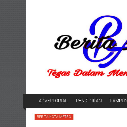
Lompat
Berita
ke
konten
Aktual
berita
terpercaya
ADVERTORIAL
PENDIDIKAN
LAMPU
BERITA KOTA METRO