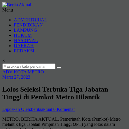
Lompat
ke
Menu
konten
Berita
ADVERTORIAL
Aktual
PENDIDIKAN
LAMPUNG
berita
HUKUM
terpercaya
NASIONAL
DAERAH
REDAKSI
×
ADV
KOTA METRO
Maret 27, 2023
Lolos Seleksi Terbuka Tiga Jabatan
Tinggi di Pemkot Metro Dilantik
Diposkan Oleh:beritaaktual
0 Komentar
METRO, BERITA AKTUAL. Pemerintah Kota (Pemkot) Metro
melantik tiga Jabatan Pimpinan Tinggi (JPT) yang lolos dalam