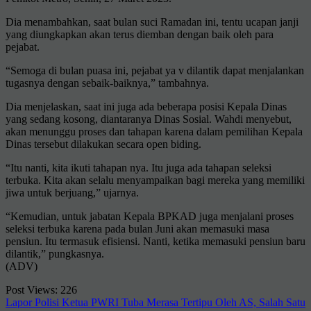
Dia menambahkan, saat bulan suci Ramadan ini, tentu ucapan janji
yang diungkapkan akan terus diemban dengan baik oleh para
pejabat.
“Semoga di bulan puasa ini, pejabat ya v dilantik dapat menjalankan
tugasnya dengan sebaik-baiknya,” tambahnya.
Dia menjelaskan, saat ini juga ada beberapa posisi Kepala Dinas
yang sedang kosong, diantaranya Dinas Sosial. Wahdi menyebut,
akan menunggu proses dan tahapan karena dalam pemilihan Kepala
Dinas tersebut dilakukan secara open biding.
“Itu nanti, kita ikuti tahapan nya. Itu juga ada tahapan seleksi
terbuka. Kita akan selalu menyampaikan bagi mereka yang memiliki
jiwa untuk berjuang,” ujarnya.
“Kemudian, untuk jabatan Kepala BPKAD juga menjalani proses
seleksi terbuka karena pada bulan Juni akan memasuki masa
pensiun. Itu termasuk efisiensi. Nanti, ketika memasuki pensiun baru
dilantik,” pungkasnya.
(ADV)
Post Views:
226
Navigasi
Lapor Polisi Ketua PWRI Tuba Merasa Tertipu Oleh AS, Salah Satu