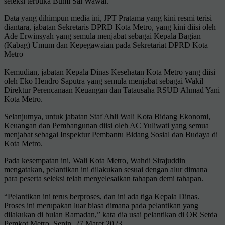
seleksi terbuka Bumi Sai Wawai.
Data yang dihimpun media ini, JPT Pratama yang kini resmi terisi
diantara, jabatan Sekretaris DPRD Kota Metro, yang kini diisi oleh
Ade Erwinsyah yang semula menjabat sebagai Kepala Bagian
(Kabag) Umum dan Kepegawaian pada Sekretariat DPRD Kota
Metro
Kemudian, jabatan Kepala Dinas Kesehatan Kota Metro yang diisi
oleh Eko Hendro Saputra yang semula menjabat sebagai Wakil
Direktur Perencanaan Keuangan dan Tatausaha RSUD Ahmad Yani
Kota Metro.
Selanjutnya, untuk jabatan Staf Ahli Wali Kota Bidang Ekonomi,
Keuangan dan Pembangunan diisi oleh AC Yuliwati yang semua
menjabat sebagai Inspektur Pembantu Bidang Sosial dan Budaya di
Kota Metro.
Pada kesempatan ini, Wali Kota Metro, Wahdi Sirajuddin
mengatakan, pelantikan ini dilakukan sesuai dengan alur dimana
para peserta seleksi telah menyelesaikan tahapan demi tahapan.
“Pelantikan ini terus berproses, dan ini ada tiga Kepala Dinas.
Proses ini merupakan luar biasa dimana pada pelantikan yang
dilakukan di bulan Ramadan,” kata dia usai pelantikan di OR Setda
Pemkot Metro, Senin, 27 Maret 2023.