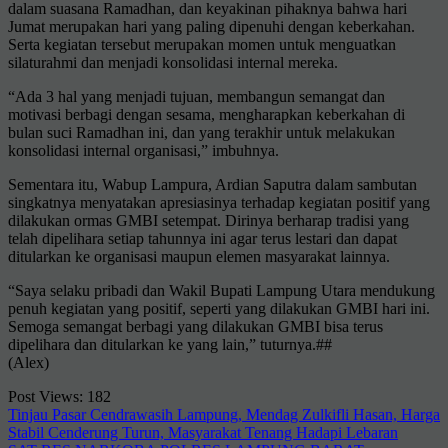
dalam suasana Ramadhan, dan keyakinan pihaknya bahwa hari
Jumat merupakan hari yang paling dipenuhi dengan keberkahan.
Serta kegiatan tersebut merupakan momen untuk menguatkan
silaturahmi dan menjadi konsolidasi internal mereka.
“Ada 3 hal yang menjadi tujuan, membangun semangat dan
motivasi berbagi dengan sesama, mengharapkan keberkahan di
bulan suci Ramadhan ini, dan yang terakhir untuk melakukan
konsolidasi internal organisasi,” imbuhnya.
Sementara itu, Wabup Lampura, Ardian Saputra dalam sambutan
singkatnya menyatakan apresiasinya terhadap kegiatan positif yang
dilakukan ormas GMBI setempat. Dirinya berharap tradisi yang
telah dipelihara setiap tahunnya ini agar terus lestari dan dapat
ditularkan ke organisasi maupun elemen masyarakat lainnya.
“Saya selaku pribadi dan Wakil Bupati Lampung Utara mendukung
penuh kegiatan yang positif, seperti yang dilakukan GMBI hari ini.
Semoga semangat berbagi yang dilakukan GMBI bisa terus
dipelihara dan ditularkan ke yang lain,” tuturnya.##
(Alex)
Post Views:
182
Navigasi
Tinjau Pasar Cendrawasih Lampung, Mendag Zulkifli Hasan, Harga
Stabil Cenderung Turun, Masyarakat Tenang Hadapi Lebaran
pos