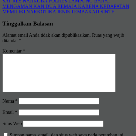
SAT RES NARKOBA POLRES LAMPUNG BARAT
MENGAMAN KAN DUA REMAJA KARENA KEDAPATAN
MEMILIKI NARKOTIKA JENIS TEMBAKAU SINTE
Tinggalkan Balasan
Alamat email Anda tidak akan dipublikasikan.
Ruas yang wajib
ditandai
*
Komentar
*
Nama
*
Email
*
Situs Web
Simpan nama, email, dan situs web saya pada peramban ini