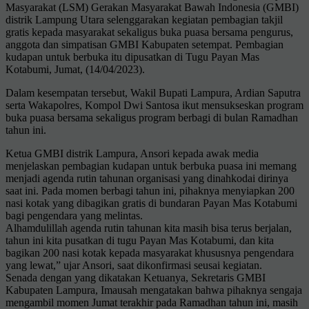
Masyarakat (LSM) Gerakan Masyarakat Bawah Indonesia (GMBI)
distrik Lampung Utara selenggarakan kegiatan pembagian takjil
gratis kepada masyarakat sekaligus buka puasa bersama pengurus,
anggota dan simpatisan GMBI Kabupaten setempat. Pembagian
kudapan untuk berbuka itu dipusatkan di Tugu Payan Mas
Kotabumi, Jumat, (14/04/2023).
Dalam kesempatan tersebut, Wakil Bupati Lampura, Ardian Saputra
serta Wakapolres, Kompol Dwi Santosa ikut mensukseskan program
buka puasa bersama sekaligus program berbagi di bulan Ramadhan
tahun ini.
Ketua GMBI distrik Lampura, Ansori kepada awak media
menjelaskan pembagian kudapan untuk berbuka puasa ini memang
menjadi agenda rutin tahunan organisasi yang dinahkodai dirinya
saat ini. Pada momen berbagi tahun ini, pihaknya menyiapkan 200
nasi kotak yang dibagikan gratis di bundaran Payan Mas Kotabumi
bagi pengendara yang melintas.
Alhamdulillah agenda rutin tahunan kita masih bisa terus berjalan,
tahun ini kita pusatkan di tugu Payan Mas Kotabumi, dan kita
bagikan 200 nasi kotak kepada masyarakat khususnya pengendara
yang lewat,” ujar Ansori, saat dikonfirmasi seusai kegiatan.
Senada dengan yang dikatakan Ketuanya, Sekretaris GMBI
Kabupaten Lampura, Imausah mengatakan bahwa pihaknya sengaja
mengambil momen Jumat terakhir pada Ramadhan tahun ini, masih