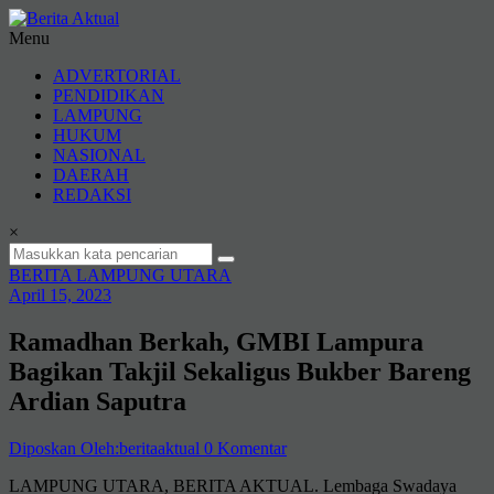
Lompat
ke
Menu
konten
Berita
ADVERTORIAL
Aktual
PENDIDIKAN
LAMPUNG
berita
HUKUM
terpercaya
NASIONAL
DAERAH
REDAKSI
×
BERITA LAMPUNG UTARA
April 15, 2023
Ramadhan Berkah, GMBI Lampura
Bagikan Takjil Sekaligus Bukber Bareng
Ardian Saputra
Diposkan Oleh:beritaaktual
0 Komentar
LAMPUNG UTARA, BERITA AKTUAL. Lembaga Swadaya