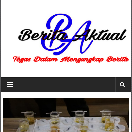
Lompat
ke
konten
Berita
Aktual
berita
terpercaya