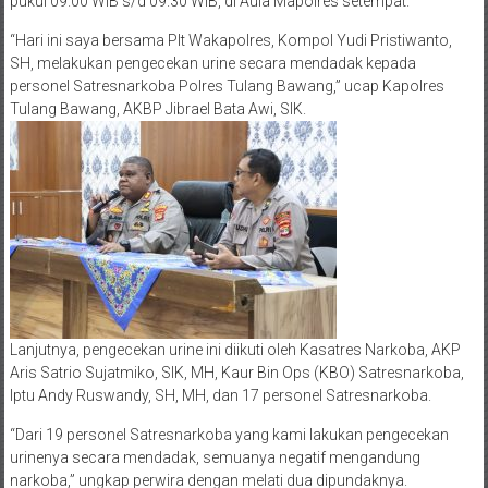
pukul 09.00 WIB s/d 09.30 WIB, di Aula Mapolres setempat.
“Hari ini saya bersama Plt Wakapolres, Kompol Yudi Pristiwanto,
SH, melakukan pengecekan urine secara mendadak kepada
personel Satresnarkoba Polres Tulang Bawang,” ucap Kapolres
Tulang Bawang, AKBP Jibrael Bata Awi, SIK.
Lanjutnya, pengecekan urine ini diikuti oleh Kasatres Narkoba, AKP
Aris Satrio Sujatmiko, SIK, MH, Kaur Bin Ops (KBO) Satresnarkoba,
Iptu Andy Ruswandy, SH, MH, dan 17 personel Satresnarkoba.
“Dari 19 personel Satresnarkoba yang kami lakukan pengecekan
urinenya secara mendadak, semuanya negatif mengandung
narkoba,” ungkap perwira dengan melati dua dipundaknya.