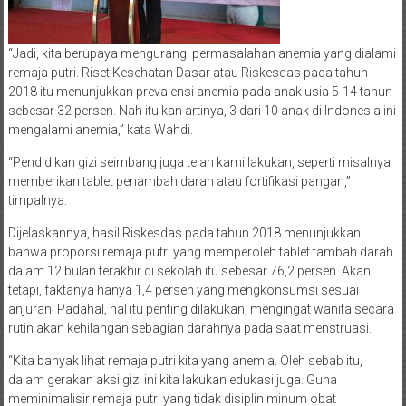
“Jadi, kita berupaya mengurangi permasalahan anemia yang dialami
remaja putri. Riset Kesehatan Dasar atau Riskesdas pada tahun
2018 itu menunjukkan prevalensi anemia pada anak usia 5-14 tahun
sebesar 32 persen. Nah itu kan artinya, 3 dari 10 anak di Indonesia ini
mengalami anemia,” kata Wahdi.
“Pendidikan gizi seimbang juga telah kami lakukan, seperti misalnya
memberikan tablet penambah darah atau fortifikasi pangan,”
timpalnya.
Dijelaskannya, hasil Riskesdas pada tahun 2018 menunjukkan
bahwa proporsi remaja putri yang memperoleh tablet tambah darah
dalam 12 bulan terakhir di sekolah itu sebesar 76,2 persen. Akan
tetapi, faktanya hanya 1,4 persen yang mengkonsumsi sesuai
anjuran. Padahal, hal itu penting dilakukan, mengingat wanita secara
rutin akan kehilangan sebagian darahnya pada saat menstruasi.
“Kita banyak lihat remaja putri kita yang anemia. Oleh sebab itu,
dalam gerakan aksi gizi ini kita lakukan edukasi juga. Guna
meminimalisir remaja putri yang tidak disiplin minum obat