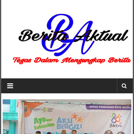
Lompat
ke
konten
Berita
Aktual
berita
terpercaya