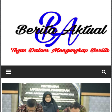
Lompat
ke
konten
Berita
Aktual
berita
terpercaya