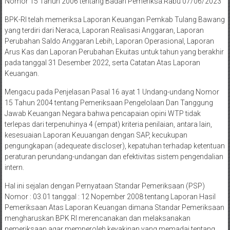
Nomor 15 Tahun 2006 tentang Badan Pemeriksa.Rabu 07/06/2023
BPK-RI telah memeriksa Laporan Keuangan Pemkab Tulang Bawang
yang terdiri dari Neraca, Laporan Realisasi Anggaran, Laporan
Perubahan Saldo Anggaran Lebih, Laporan Operasional, Laporan
Arus Kas dan Laporan Perubahan Ekuitas untuk tahun yang berakhir
pada tanggal 31 Desember 2022, serta Catatan Atas Laporan
Keuangan.
Mengacu pada Penjelasan Pasal 16 ayat 1 Undang-undang Nomor
15 Tahun 2004 tentang Pemeriksaan Pengelolaan Dan Tanggung
Jawab Keuangan Negara bahwa pencapaian opini WTP tidak
terlepas dari terpenuhinya 4 (empat) kriteria penilaian, antara lain,
kesesuaian Laporan Keuuangan dengan SAP, kecukupan
pengungkapan (adequeate discloser), kepatuhan terhadap ketentuan
peraturan perundang-undangan dan efektivitas sistem pengendalian
intern.
Hal ini sejalan dengan Pernyataan Standar Pemeriksaan (PSP)
Nomor : 03.01 tanggal : 12 Nopember 2008 tentang Laporan Hasil
Pemeriksaan Atas Laporan Keuangan dimana Standar Pemeriksaan
mengharuskan BPK RI merencanakan dan melaksanakan
pemeriksaan agar memperoleh keyakinan yang memadai tentang