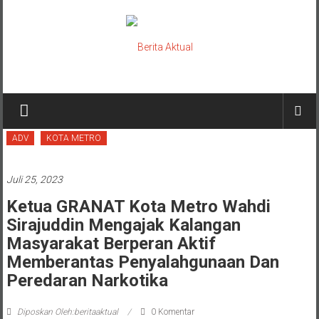
Lompat
ke
konten
Berita
Aktual
ADV
KOTA METRO
berita
terpercaya
Juli 25, 2023
Ketua GRANAT Kota Metro Wahdi
Sirajuddin Mengajak Kalangan
Masyarakat Berperan Aktif
Memberantas Penyalahgunaan Dan
Peredaran Narkotika
Diposkan Oleh:beritaaktual
0 Komentar