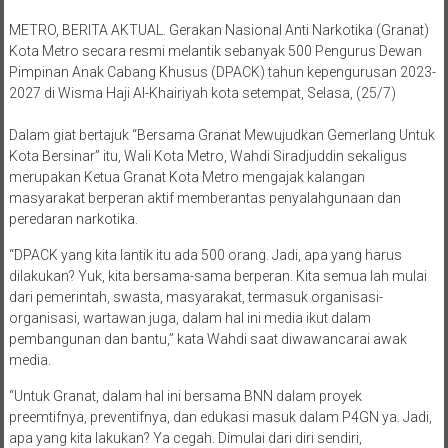
METRO, BERITA AKTUAL. Gerakan Nasional Anti Narkotika (Granat)
Kota Metro secara resmi melantik sebanyak 500 Pengurus Dewan
Pimpinan Anak Cabang Khusus (DPACK) tahun kepengurusan 2023-
2027 di Wisma Haji Al-Khairiyah kota setempat, Selasa, (25/7)
Dalam giat bertajuk “Bersama Granat Mewujudkan Gemerlang Untuk
Kota Bersinar” itu, Wali Kota Metro, Wahdi Siradjuddin sekaligus
merupakan Ketua Granat Kota Metro mengajak kalangan
masyarakat berperan aktif memberantas penyalahgunaan dan
peredaran narkotika.
“DPACK yang kita lantik itu ada 500 orang. Jadi, apa yang harus
dilakukan? Yuk, kita bersama-sama berperan. Kita semua lah mulai
dari pemerintah, swasta, masyarakat, termasuk organisasi-
organisasi, wartawan juga, dalam hal ini media ikut dalam
pembangunan dan bantu,” kata Wahdi saat diwawancarai awak
media.
“Untuk Granat, dalam hal ini bersama BNN dalam proyek
preemtifnya, preventifnya, dan edukasi masuk dalam P4GN ya. Jadi,
apa yang kita lakukan? Ya cegah. Dimulai dari diri sendiri,