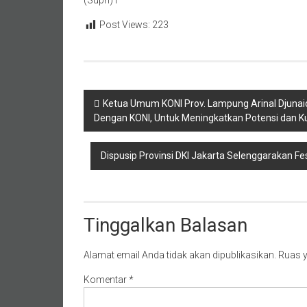
(Supri)T
Post Views:
223
Navigasi
Ketua Umum KONI Prov. Lampung Arinal Djunaid
Dengan KONI, Untuk Meningkatkan Potensi dan Ku
pos
Dispusip Provinsi DKI Jakarta Selenggarakan Fest
Tinggalkan Balasan
Alamat email Anda tidak akan dipublikasikan.
Ruas y
Komentar
*