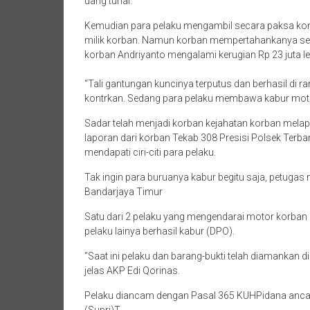
uang tunai.
Kemudian para pelaku mengambil secara paksa ko
milik korban. Namun korban mempertahankanya sehing
korban Andriyanto mengalami kerugian Rp 23 juta le
“Tali gantungan kuncinya terputus dan berhasil di 
kontrkan. Sedang para pelaku membawa kabur motor 
Sadar telah menjadi korban kejahatan korban melap
laporan dari korban Tekab 308 Presisi Polsek Terba
mendapati ciri-citi para pelaku.
Tak ingin para buruanya kabur begitu saja, petuga
Bandarjaya Timur
Satu dari 2 pelaku yang mengendarai motor korban
pelaku lainya berhasil kabur (DPO).
“Saat ini pelaku dan barang-bukti telah diamankan 
jelas AKP Edi Qorinas.
Pelaku diancam dengan Pasal 365 KUHPidana anca