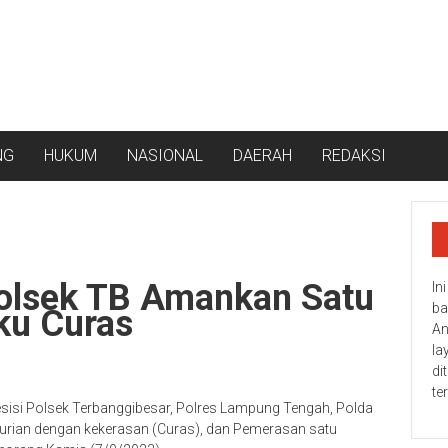
NG
HUKUM
NASIONAL
DAERAH
REDAKSI
Polsek TB Amankan Satu
In
ba
ku Curas
An
la
di
te
si Polsek Terbanggibesar, Polres Lampung Tengah, Polda
rian dengan kekerasan (Curas), dan Pemerasan satu