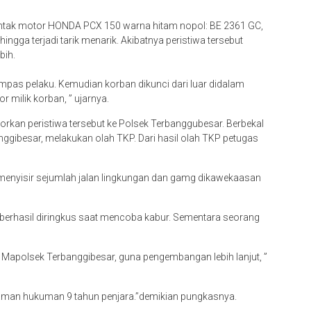
ntak motor HONDA PCX 150 warna hitam nopol: BE 2361 GC,
ga terjadi tarik menarik. Akibatnya peristiwa tersebut
bih.
rampas pelaku. Kemudian korban dikunci dari luar didalam
milik korban, ” ujarnya.
orkan peristiwa tersebut ke Polsek Terbanggubesar. Berbekal
nggibesar, melakukan olah TKP. Dari hasil olah TKP petugas
s menyisir sejumlah jalan lingkungan dan gamg dikawekaasan
 berhasil diringkus saat mencoba kabur. Sementara seorang
di Mapolsek Terbanggibesar, guna pengembangan lebih lanjut, ”
man hukuman 9 tahun penjara.’’demikian pungkasnya.