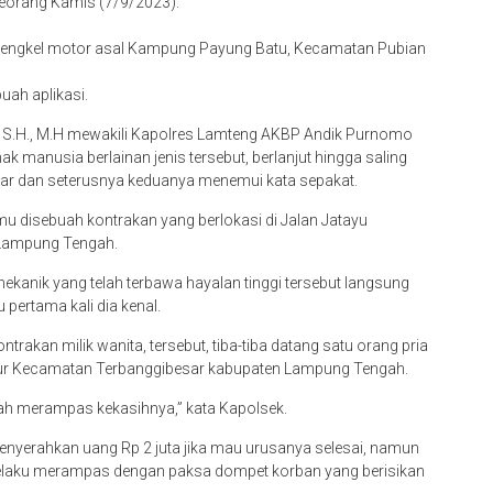
eorang Kamis (7/9/2023).
k bengkel motor asal Kampung Payung Batu, Kecamatan Pubian
uah aplikasi.
, S.H., M.H mewakili Kapolres Lamteng AKBP Andik Purnomo
nak manusia berlainan jenis tersebut, berlanjut hingga saling
war dan seterusnya keduanya menemui kata sepakat.
mu disebuah kontrakan yang berlokasi di Jalan Jatayu
 Lampung Tengah.
ekanik yang telah terbawa hayalan tinggi tersebut langsung
pertama kali dia kenal.
trakan milik wanita, tersebut, tiba-tiba datang satu orang pria
mur Kecamatan Terbanggibesar kabupaten Lampung Tengah.
lah merampas kekasihnya,” kata Kapolsek.
menyerahkan uang Rp 2 juta jika mau urusanya selesai, namun
ah pelaku merampas dengan paksa dompet korban yang berisikan