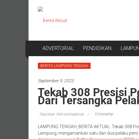
Lompat
Berita
ke
konten
Aktual
berita
terpercaya
ADVERTORIAL
PENDIDIKAN
LAMPU
BERITA LAMPUNG TENGAH
September 9, 2023
Tekab 308 Presisi 
Dari Tersangka Pela
Diposkan Oleh:beritaaktual
0 Komentar
LAMPUNG TENGAH, BERITA AKTUAL. Tekab 308 Presi
Lampung, mengamankan satu dari dua pelaku pencu