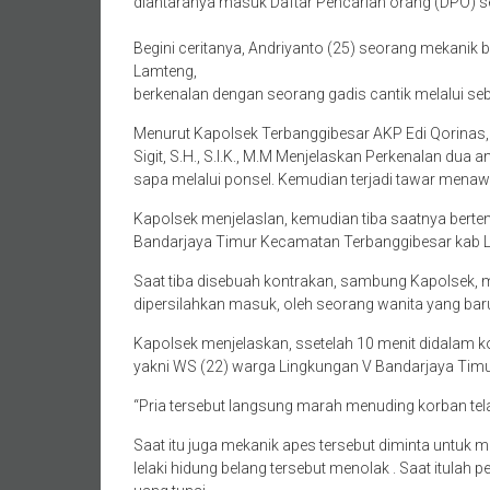
diantaranya masuk Daftar Pencarian orang (DPO) s
Begini ceritanya, Andriyanto (25) seorang mekani
Lamteng,
berkenalan dengan seorang gadis cantik melalui seb
Menurut Kapolsek Terbanggibesar AKP Edi Qorinas
Sigit, S.H., S.I.K., M.M Menjelaskan Perkenalan dua a
sapa melalui ponsel. Kemudian terjadi tawar mena
Kapolsek menjelaslan, kemudian tiba saatnya berte
Bandarjaya Timur Kecamatan Terbanggibesar kab
Saat tiba disebuah kontrakan, sambung Kapolsek, m
dipersilahkan masuk, oleh seorang wanita yang baru 
Kapolsek menjelaskan, ssetelah 10 menit didalam kon
yakni WS (22) warga Lingkungan V Bandarjaya Ti
“Pria tersebut langsung marah menuding korban te
Saat itu juga mekanik apes tersebut diminta untuk 
lelaki hidung belang tersebut menolak . Saat itul