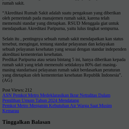
rumah sakit.
“Akreditasi Rumah Sakit adalah suatu pengakuan yang diberikan
oleh pemerintah pada manajemen rumah sakit, karena telah
memenuhi standar yang ditetapkan. RSUD Menggala giat untuk
mendapatkan Akreditasi Paripurna, yaitu lulus tingkat sempurna.
Selain itu , pentingnya sebuah rumah sakit mendapatkan kan status
tersebut, mengingat, tentang standar pelayanan dan kelayakan
sebuah pelayanan kesehatan yang sesuai dengan standar independen
akreditasi kementerian kesehatan.
Predikat Paripurna atau setara bintang 5 ini, hanya diberikan kepada
rumah sakit yang telah memenuhi setidaknya 80% dari masing-
masing standarisasi pelayanan rumah sakit berdasarkan peraturan
yang ditetapkan oleh kementerian kesehatan Republik Indonesia”.
(AG)
Post Views:
212
Navigasi
ASN Pemkot Metro Medeklarasikan Ikrar Netralitas Dalam
Pemilihan Umum Tahun 2024 Mendatang
pos
Pemkot Metro Menjamin Kebutuhan Air Warga Saat Musim
Kemarau
Tinggalkan Balasan