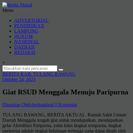
Lompat
ke
Menu
konten
Berita
ADVERTORIAL
Aktual
PENDIDIKAN
LAMPUNG
berita
HUKUM
terpercaya
NASIONAL
DAERAH
REDAKSI
×
BERITA KAB. TULANG BAWANG
Oktober 24, 2023
Giat RSUD Menggala Menuju Paripurna
Diposkan Oleh:beritaaktual
0 Komentar
TULANG BAWANG, BERITA AKTUAL. Rumah Sakit Umum
Daerah Menggala tengah giat untuk mendapatkan, mendapatkan
gelar Akreditasi Paripurna, yaitu lulus tingkat sempurna, tingkat
paripurna adalah tingkat kelulusan tertinggi yang dapat diraih oleh