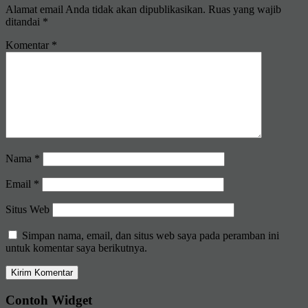
Alamat email Anda tidak akan dipublikasikan.
Ruas yang wajib
ditandai
*
Komentar
*
Nama
*
Email
*
Situs Web
Simpan nama, email, dan situs web saya pada peramban ini
untuk komentar saya berikutnya.
Contoh Widget