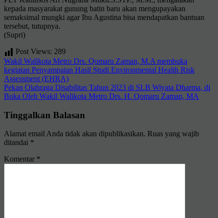
kepada masyarakat gunung batin baru akan mengupayakan
semaksimal mungki agar Ibu Agustina bisa mendapatkan bantuan
tersebut, tutupnya.
(Supri)
Post Views:
289
Navigasi
Wakil Walikota Metro Drs. Qomaru Zaman, M.A membuka
kegiatan Penyampaian Hasil Studi Environmental Health Risk
pos
Assessment (EHRA)
Pekan Olahraga Disabilitas Tahun 2023 di SLB Wiyata Dharma, di
Buka Oleh Wakil Walikota Metro Drs. H. Qomaru Zaman, MA
Tinggalkan Balasan
Alamat email Anda tidak akan dipublikasikan.
Ruas yang wajib
ditandai
*
Komentar
*