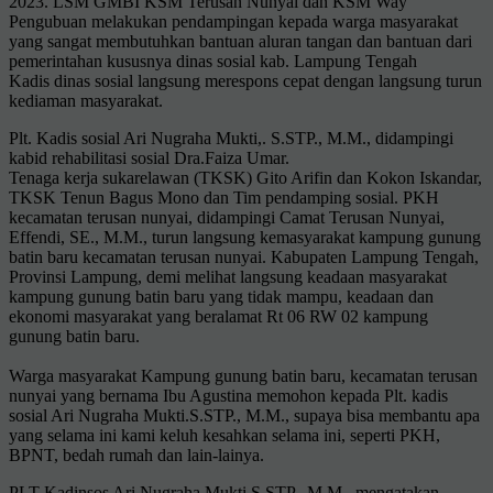
2023. LSM GMBI KSM Terusan Nunyai dan KSM Way
Pengubuan melakukan pendampingan kepada warga masyarakat
yang sangat membutuhkan bantuan aluran tangan dan bantuan dari
pemerintahan kususnya dinas sosial kab. Lampung Tengah
Kadis dinas sosial langsung merespons cepat dengan langsung turun
kediaman masyarakat.
Plt. Kadis sosial Ari Nugraha Mukti,. S.STP., M.M., didampingi
kabid rehabilitasi sosial Dra.Faiza Umar.
Tenaga kerja sukarelawan (TKSK) Gito Arifin dan Kokon Iskandar,
TKSK Tenun Bagus Mono dan Tim pendamping sosial. PKH
kecamatan terusan nunyai, didampingi Camat Terusan Nunyai,
Effendi, SE., M.M., turun langsung kemasyarakat kampung gunung
batin baru kecamatan terusan nunyai. Kabupaten Lampung Tengah,
Provinsi Lampung, demi melihat langsung keadaan masyarakat
kampung gunung batin baru yang tidak mampu, keadaan dan
ekonomi masyarakat yang beralamat Rt 06 RW 02 kampung
gunung batin baru.
Warga masyarakat Kampung gunung batin baru, kecamatan terusan
nunyai yang bernama Ibu Agustina memohon kepada Plt. kadis
sosial Ari Nugraha Mukti.S.STP., M.M., supaya bisa membantu apa
yang selama ini kami keluh kesahkan selama ini, seperti PKH,
BPNT, bedah rumah dan lain-lainya.
PLT Kadinsos Ari Nugraha Mukti.S.STP., M.M., mengatakan