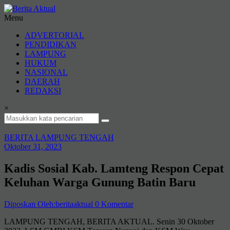
Lompat
ke
Menu
konten
Berita
ADVERTORIAL
Aktual
PENDIDIKAN
LAMPUNG
berita
HUKUM
terpercaya
NASIONAL
DAERAH
REDAKSI
×
BERITA LAMPUNG TENGAH
Oktober 31, 2023
Kadis Sosial Kab. Lamteng Respon Cepat
Keluhan Warga Gunung Batin Baru
Diposkan Oleh:beritaaktual
0 Komentar
LAMPUNG TENGAH, BERITA AKTUAL. Senin 30 Oktober