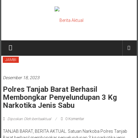
Lompat
ke
konten
Berita
Aktual
JAMBI
berita
terpercaya
Desember 18, 2023
Polres Tanjab Barat Berhasil
Membongkar Penyelundupan 3 Kg
Narkotika Jenis Sabu
Diposkan Oleh:beritaaktual
0 Komentar
TANJAB BARAT, BERITA AKTUAL. Satuan Narkoba Polres Tanjab
Barat berhasil membongkar penyelundupan 3 kg narkotika jenis