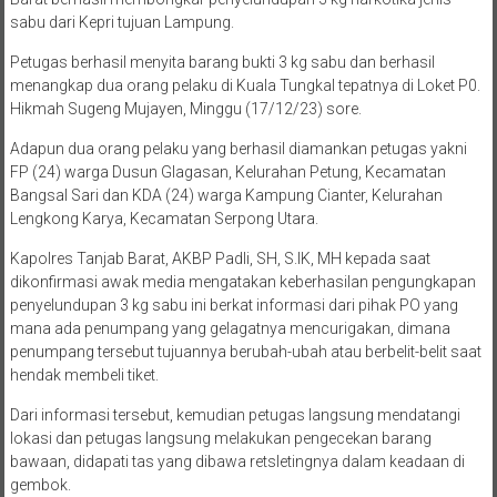
sabu dari Kepri tujuan Lampung.
Petugas berhasil menyita barang bukti 3 kg sabu dan berhasil
menangkap dua orang pelaku di Kuala Tungkal tepatnya di Loket P0.
Hikmah Sugeng Mujayen, Minggu (17/12/23) sore.
Adapun dua orang pelaku yang berhasil diamankan petugas yakni
FP (24) warga Dusun Glagasan, Kelurahan Petung, Kecamatan
Bangsal Sari dan KDA (24) warga Kampung Cianter, Kelurahan
Lengkong Karya, Kecamatan Serpong Utara.
Kapolres Tanjab Barat, AKBP Padli, SH, S.IK, MH kepada saat
dikonfirmasi awak media mengatakan keberhasilan pengungkapan
penyelundupan 3 kg sabu ini berkat informasi dari pihak PO yang
mana ada penumpang yang gelagatnya mencurigakan, dimana
penumpang tersebut tujuannya berubah-ubah atau berbelit-belit saat
hendak membeli tiket.
Dari informasi tersebut, kemudian petugas langsung mendatangi
lokasi dan petugas langsung melakukan pengecekan barang
bawaan, didapati tas yang dibawa retsletingnya dalam keadaan di
gembok.