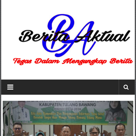
Lompat
ke
konten
Berita
Aktual
berita
terpercaya