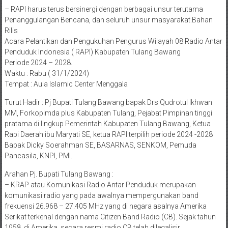
– RAPI harus terus bersinergi dengan berbagai unsur terutama
Penanggulangan Bencana, dan seluruh unsur masyarakat.Bahan
Rilis
Acara Pelantikan dan Pengukuhan Pengurus Wilayah 08 Radio Antar
Penduduk Indonesia ( RAPI) Kabupaten Tulang Bawang
Periode 2024 – 2028.
Waktu : Rabu ( 31/1/2024)
Tempat : Aula Islamic Center Menggala
Turut Hadir : Pj Bupati Tulang Bawang bapak Drs Qudrotul Ikhwan
MM, Forkopimda plus Kabupaten Tulang, Pejabat Pimpinan tinggi
pratama di lingkup Pemerintah Kabupaten Tulang Bawang, Ketua
Rapi Daerah ibu Maryati SE, ketua RAPI terpilih periode 2024 -2028
Bapak Dicky Soerahman SE, BASARNAS, SENKOM, Pemuda
Pancasila, KNPI, PMI.
Arahan Pj. Bupati Tulang Bawang :
– KRAP atau Komunikasi Radio Antar Penduduk merupakan
komunikasi radio yang pada awalnya mempergunakan band
frekuensi 26.968 – 27.405 MHz yang di negara asalnya Amerika
Serikat terkenal dengan nama Citizen Band Radio (CB). Sejak tahun
1958, di Amerika, secara resmi radio CB telah dilegalisir