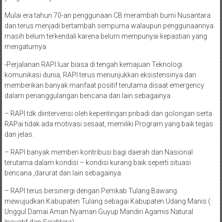
Mulai era tahun 70-an penggunaan CB merambah bumi Nusantara
dan terus menjadi bertambah sempurna walaupun penggunaannya
masih belum terkendali karena belum mempunyai kepastian yang
mengaturnya.
-Perjalanan RAPI luar biasa di tengah kemajuan Teknologi
komunikasi dunia, RAPI terus menunjukkan eksistensinya dan
memberikan banyak manfaat positif terutama disaat emergency
dalam penanggulangan bencana dan lain sebagainya
– RAPI tdk diintervensi oleh kepentingan pribadi dan golongan serta
RAPai tidak ada motivasi sesaat, memiliki Program yang baik tegas
dan jelas.
– RAPI banyak memberi kontribusi bagi daerah dan Nasional
terutama dalam kondisi – kondisi kurang baik seperti situasi
bencana ,darurat dan lain sebagainya.
– RAPI terus bersinergi dengan Pemkab Tulang Bawang
mewujudkan Kabupaten Tulang sebagai Kabupaten Udang Manis (
Unggul Damai Aman Nyaman Guyup Mandiri Agamis Natural
Inovatif dan Sejahtera)