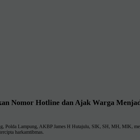
n Nomor Hotline dan Ajak Warga Menjadi P
 Lampung, AKBP James H Hutajulu, SIK, SH, MH, MIK, mengajak s
tercipta harkamtibmas.