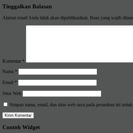
Tinggalkan Balasan
Alamat email Anda tidak akan dipublikasikan.
Ruas yang wajib ditan
Komentar
*
Nama
*
Email
*
Situs Web
Simpan nama, email, dan situs web saya pada peramban ini untuk
Contoh Widget