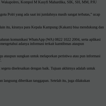
ingi Wakapolres, Kompol M Kasyfi Mahardika, SIK, SH, MM, PJU
ta Polri yang ada saat ini jumlahnya masih sangat terbatas,” ucap
Selain itu, kiranya para Kepala Kampung (Kakam) bisa mendukung dan
ne saluran komunikasi WhatsApp (WA) 0822 1022 2004, serta aplikasi
a mengetahui adanya informasi terkait kamtibmas ataupun
agu ataupun sungkan untuk melaporkan peristiwa atau pun informasi
.
segera diselesaikan dengan baik. Tujuan akhirnya adalah untuk
angsung diberikan tanggapan. Setelah itu, juga dilakukan