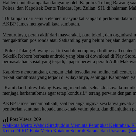
Hal tersebut disampaikan langsung oleh Kapolres Tulang Bawang s
Polres, dan Kapolsek Dente Teladas, Iptu Zulian, SH, di halaman Ma
“Dukungan dari semua elemen masyarakat sangat diperlukan dalam men
AKBP James mengawali kata sambutan.
Menurutnya, peran aktif dari masyarakat, para tokoh, dan organisa
mengaktifkan pos ronda atau Satkamling yang belum berjalan dengan
“Polres Tulang Bawang saat ini sudah mempunya hotline call center 1
Sekelik Reborn berbasis android yang bisa di download di Play Store
permasalahan sosial yang terjadi,” papar perwira peraih Adhi Makay
Kapolres menerangkan, dengan telah tersedianya hotline call center,
terkait kamtibmas yang terjadi di wilayahnya, sehingga Kabupaten 
“Kami dari Polres Tulang Bawang membuka seluas-luasnya komunikasi 
menjaga harkamtibmas agar tetap kondusif,” terang perwira dengan m
AKBP James menambahkah, saat berlangsungnya sesi tanya jawab ada
pemberian santunan kepada anak-anak yatim piatu, dan dilanjutkan 
Post Views:
209
Navigasi
Walikota Metro Wahdi Siradjuddin Meminta Perangkat Kelurahan, R
Ketua DPRD Kota Metro Katakan Seluruh Sarana dan Prasarana (Sar
pos