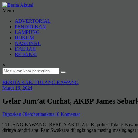
Lompat
ke
Menu
konten
Berita
ADVERTORIAL
Aktual
PENDIDIKAN
LAMPUNG
berita
HUKUM
terpercaya
NASIONAL
DAERAH
REDAKSI
×
BERITA KAB. TULANG BAWANG
Maret 16, 2024
Gelar Jum’at Curhat, AKBP James Sebarka
Diposkan Oleh:beritaaktual
0 Komentar
TULANG BAWANG, BERITA AKTUAL. Kapolres Tulang Bawang, Polda
dirinya sendiri atau Pam Swakarsa dilingkungan masing-masing agar 