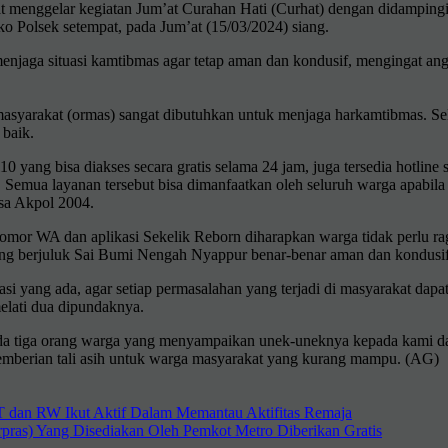
aat menggelar kegiatan Jum’at Curahan Hati (Curhat) dengan didamp
ko Polsek setempat, pada Jum’at (15/03/2024) siang.
jaga situasi kamtibmas agar tetap aman dan kondusif, mengingat anggo
si masyarakat (ormas) sangat dibutuhkan untuk menjaga harkamtibmas. 
 baik.
10 yang bisa diakses secara gratis selama 24 jam, juga tersedia hotli
. Semua layanan tersebut bisa dimanfaatkan oleh seluruh warga apabil
asa Akpol 2004.
 nomor WA dan aplikasi Sekelik Reborn diharapkan warga tidak perlu r
yang berjuluk Sai Bumi Nengah Nyappur benar-benar aman dan kondusif
yang ada, agar setiap permasalahan yang terjadi di masyarakat dapat 
elati dua dipundaknya.
 tiga orang warga yang menyampaikan unek-uneknya kepada kami dan l
pemberian tali asih untuk warga masyarakat yang kurang mampu. (AG)
T dan RW Ikut Aktif Dalam Memantau Aktifitas Remaja
pras) Yang Disediakan Oleh Pemkot Metro Diberikan Gratis