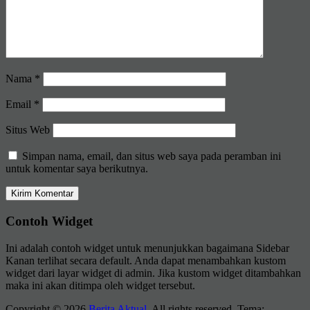
Nama
*
Email
*
Situs Web
Simpan nama, email, dan situs web saya pada peramban ini
untuk komentar saya berikutnya.
Contoh Widget
Ini adalah contoh widget untuk menunjukkan bagaimana Sidebar
Kanan terlihat secara default. Anda dapat menambahkan kustom
widget dari layar widget di admin. Jika kustom widget ditambahkan
maka ini akan ditimpa oleh widget tersebut.
Copyright © 2026
Berita Aktual
. All rights reserved. Tema: