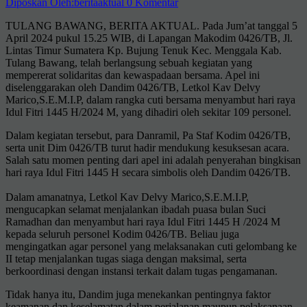
Diposkan Oleh:beritaaktual
0 Komentar
TULANG BAWANG, BERITA AKTUAL. Pada Jum’at tanggal 5
April 2024 pukul 15.25 WIB, di Lapangan Makodim 0426/TB, Jl.
Lintas Timur Sumatera Kp. Bujung Tenuk Kec. Menggala Kab.
Tulang Bawang, telah berlangsung sebuah kegiatan yang
mempererat solidaritas dan kewaspadaan bersama. Apel ini
diselenggarakan oleh Dandim 0426/TB, Letkol Kav Delvy
Marico,S.E.M.I.P, dalam rangka cuti bersama menyambut hari raya
Idul Fitri 1445 H/2024 M, yang dihadiri oleh sekitar 109 personel.
Dalam kegiatan tersebut, para Danramil, Pa Staf Kodim 0426/TB,
serta unit Dim 0426/TB turut hadir mendukung kesuksesan acara.
Salah satu momen penting dari apel ini adalah penyerahan bingkisan
hari raya Idul Fitri 1445 H secara simbolis oleh Dandim 0426/TB.
Dalam amanatnya, Letkol Kav Delvy Marico,S.E.M.I.P,
mengucapkan selamat menjalankan ibadah puasa bulan Suci
Ramadhan dan menyambut hari raya Idul Fitri 1445 H /2024 M
kepada seluruh personel Kodim 0426/TB. Beliau juga
mengingatkan agar personel yang melaksanakan cuti gelombang ke
II tetap menjalankan tugas siaga dengan maksimal, serta
berkoordinasi dengan instansi terkait dalam tugas pengamanan.
Tidak hanya itu, Dandim juga menekankan pentingnya faktor
keamanan dan keselamatan dalam perjalanan maupun pelaksanaan