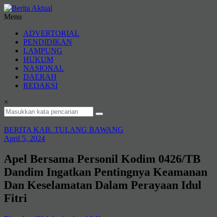
Lompat
ke
Menu
konten
Berita
ADVERTORIAL
Aktual
PENDIDIKAN
LAMPUNG
berita
HUKUM
terpercaya
NASIONAL
DAERAH
REDAKSI
×
BERITA KAB. TULANG BAWANG
April 5, 2024
Apel Bersama Personil Kodim 0426/TB
Dandim Ingatkan Pentingnya Keamanan
Dan Keselamatan Dalam Perayaan Idul
Fitri