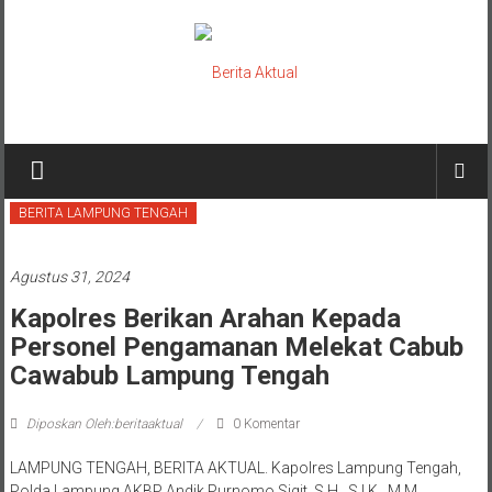
Lompat
ke
konten
Berita
Aktual
BERITA LAMPUNG TENGAH
berita
terpercaya
Agustus 31, 2024
Kapolres Berikan Arahan Kepada
Personel Pengamanan Melekat Cabub
Cawabub Lampung Tengah
Diposkan Oleh:beritaaktual
0 Komentar
LAMPUNG TENGAH, BERITA AKTUAL. Kapolres Lampung Tengah,
Polda Lampung AKBP Andik Purnomo Sigit, S.H., S.I.K., M.M,