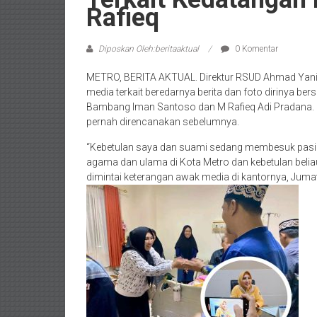
Rafieq
Diposkan Oleh:beritaaktual
0 Komentar
METRO, BERITA AKTUAL. Direktur RSUD Ahmad Yani K
media terkait beredarnya berita dan foto dirinya be
Bambang Iman Santoso dan M Rafieq Adi Pradana. Do
pernah direncanakan sebelumnya.
“Kebetulan saya dan suami sedang membesuk pasi
agama dan ulama di Kota Metro dan kebetulan beliau 
dimintai keterangan awak media di kantornya, Juma