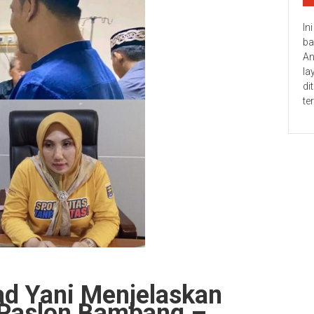
In
ba
An
la
di
te
d Yani Menjelaskan
 Paslon Bambang –