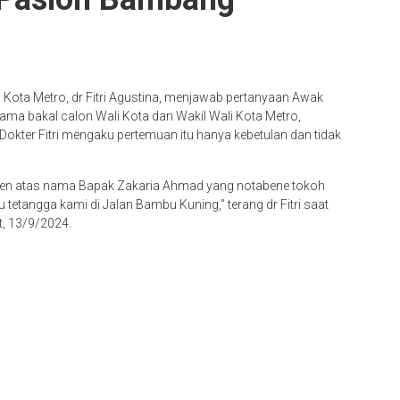
ota Metro, dr Fitri Agustina, menjawab pertanyaan Awak
rsama bakal calon Wali Kota dan Wakil Wali Kota Metro,
kter Fitri mengaku pertemuan itu hanya kebetulan dan tidak
en atas nama Bapak Zakaria Ahmad yang notabene tokoh
tetangga kami di Jalan Bambu Kuning,” terang dr Fitri saat
t, 13/9/2024.