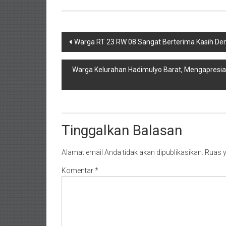
Navigasi
Warga RT 23 RW 08 Sangat Berterima Kasih D
pos
Warga Kelurahan Hadimulyo Barat, Mengapresia
Tinggalkan Balasan
Alamat email Anda tidak akan dipublikasikan.
Ruas y
Komentar
*