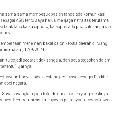
karena sama-sama membesuk pasien tanpa ada komunikasi
, sebagai ASN tentu saya harus menjaga netralitas terutama
tidak tahu kalau diphoto, kalaupun ada photo itu tanpa izin
buhnya.
pemberitaan menemani bakal calon kepala daerah di ruang
Kamis malam, 12/9/2024.
an itu terjadi secara tidak sengaja, dan saya tegaskan dalam
ertentu,” ujarnya.
 pertanyaan banyak pihak tentang posisinya sebagai Direktur
n abdi negara.
ya. Saya sayangkan juga foto di ruang pasien yang mestinya
i pasien. Semoga ini bisa menjawab pertanyaan kawan-kawan