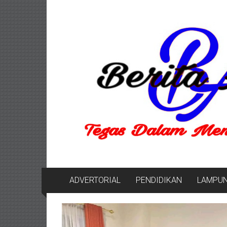
Lompat
Berita
ke
konten
Aktual
berita
terpercaya
ADVERTORIAL
PENDIDIKAN
LAMPU