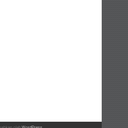
mbahkan oleh
WordPress
.