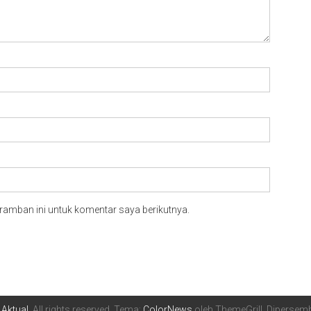
ramban ini untuk komentar saya berikutnya.
 Aktual
. All rights reserved. Tema:
ColorNews
oleh ThemeGrill. Diperse