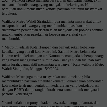
2024, Walikota Metro meminta para Lurah dan Camat untuk aktif
memantau kondisi warga yang mengalami kekeringan. Hal ini
bertujuan untuk memastikan kondisi pasukan air untuk masyarakat
tercukupi.
Walikota Metro Wahdi Sirajuddin juga meminta masyarakat untuk
melapor, bila ada warga yang membutuhkan pasokan air,
dikarenakan pemerintah daerah telah menyediakan pos-pos bantuan
untuk memberikan pasokan air kepada masyarakat yang
membutuhkan.
” Metro ini adalah Kota Harapan dan banyak sekali kebaikan-
kebaikan yang ada di kota Metro ini. Saat ini Metro belum ada
laporan terkait kekurangan air. Namun memang ada beberapa warga
yang masih menggunakan sumur, dan usianya sudah tua, nah saya
minta lurah, camat aktif memantau warganya,” Kata walikota Metro
Wahdi Siradjudin, Minggu 15/9/2024.
Walikota Metro juga minta masyarakat untuk melapor, bila
membutuhkan pasukan air akibat kemarau, dikarenakan pemerintah
kota metro telah membentuk tim kedaruratan yang berkolaborasi
dengan BPBD dan perangkat lurah serta camat, untuk mengatasi
personal kekeringan.
” kami sudah mempunyai kader masyarakat tanggap darurat, dan
kota metro satu-satunya daerah dari balai kota yang memiliki