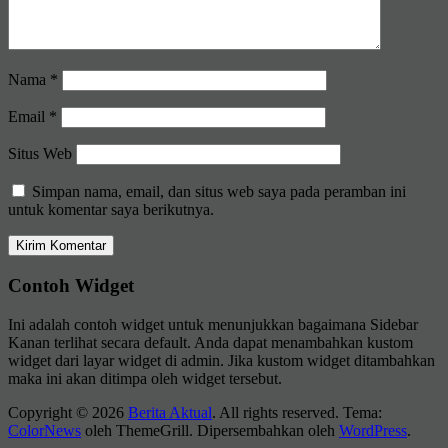
Nama
*
Email
*
Situs Web
Simpan nama, email, dan situs web saya pada peramban ini
untuk komentar saya berikutnya.
Contoh Widget
Ini adalah contoh widget untuk menunjukkan bagaimana Sidebar
Kanan terlihat secara default. Anda dapat menambahkan kustom
widget dari layar widget di admin. Jika kustom widget ditambahkan
maka ini akan ditimpa oleh widget tersebut.
Copyright © 2026
Berita Aktual
. All rights reserved. Tema:
ColorNews
oleh ThemeGrill. Dipersembahkan oleh
WordPress
.