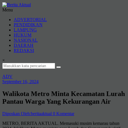
Lompat
ke
Menu
konten
Berita
ADVERTORIAL
Aktual
PENDIDIKAN
LAMPUNG
berita
HUKUM
terpercaya
NASIONAL
DAERAH
REDAKSI
×
ADV
September 16, 2024
Walikota Metro Minta Kecamatan Lurah
Pantau Warga Yang Kekurangan Air
Diposkan Oleh:beritaaktual
0 Komentar
METRO, BERITA AKTUAL. Memasuki musim kemarau tahun