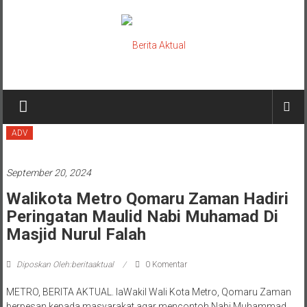
Lompat
ke
konten
Berita
Aktual
ADV
berita
terpercaya
September 20, 2024
Walikota Metro Qomaru Zaman Hadiri
Peringatan Maulid Nabi Muhamad Di
Masjid Nurul Falah
Diposkan Oleh:beritaaktual
0 Komentar
METRO, BERITA AKTUAL. IaWakil Wali Kota Metro, Qomaru Zaman
berpesan kepada masyarakat agar mencontoh Nabi Muhammad