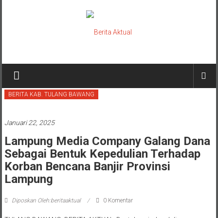
Lompat
ke
konten
Berita
Aktual
BERITA KAB. TULANG BAWANG
berita
terpercaya
Januari 22, 2025
Lampung Media Company Galang Dana
Sebagai Bentuk Kepedulian Terhadap
Korban Bencana Banjir Provinsi
Lampung
Diposkan Oleh:beritaaktual
0 Komentar