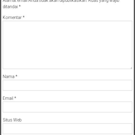
Alamat email Anda tidak akan dipublikasikan.
Ruas yang wajib
ditandai
*
Komentar
*
Nama
*
Email
*
Situs Web