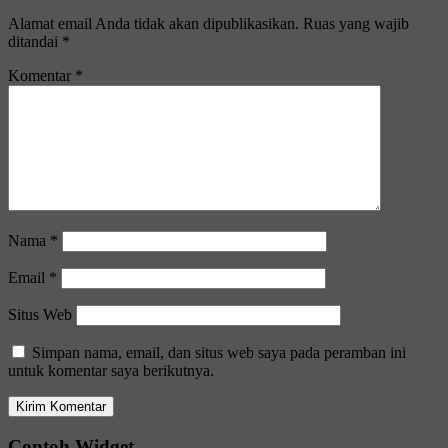
Alamat email Anda tidak akan dipublikasikan.
Ruas yang wajib
ditandai
*
Komentar
*
Nama
*
Email
*
Situs Web
Simpan nama, email, dan situs web saya pada peramban ini
untuk komentar saya berikutnya.
Contoh Widget