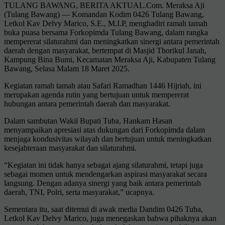
TULANG BAWANG, BERITA AKTUAL.Com. Meraksa Aji
(Tulang Bawang) — Komandan Kodim 0426 Tulang Bawang,
Letkol Kav Delvy Marico, S.E., M.I.P, menghadiri ramah tamah
buka puasa bersama Forkopimda Tulang Bawang, dalam rangka
mempererat silaturahmi dan meningkatkan sinergi antara pemerintah
daerah dengan masyarakat, bertempat di Masjid Thorikul Janah,
Kampung Bina Bumi, Kecamatan Meraksa Aji, Kabupaten Tulang
Bawang, Selasa Malam 18 Maret 2025.
Kegiatan ramah tamah atau Safari Ramadhan 1446 Hijriah, ini
merupakan agenda rutin yang bertujuan untuk mempererat
hubungan antara pemerintah daerah dan masyarakat.
Dalam sambutan Wakil Bupati Tuba, Hankam Hasan
menyampaikan apresiasi atas dukungan dari Forkopimda dalam
menjaga kondusivitas wilayah dan bertujuan untuk meningkatkan
kesejahteraan masyarakat dan silaturahmi.
“Kegiatan ini tidak hanya sebagai ajang silaturahmi, tetapi juga
sebagai momen untuk mendengarkan aspirasi masyarakat secara
langsung. Dengan adanya sinergi yang baik antara pemerintah
daerah, TNI, Polri, serta masyarakat,” ucapnya.
Sementara itu, saat ditemui di awak media Dandim 0426 Tuba,
Letkol Kav Delvy Marico, juga menegaskan bahwa pihaknya akan