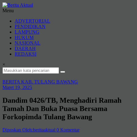
Lompat
ke
Menu
konten
Berita
ADVERTORIAL
Aktual
PENDIDIKAN
LAMPUNG
berita
HUKUM
terpercaya
NASIONAL
DAERAH
REDAKSI
×
BERITA KAB. TULANG BAWANG
Maret 19, 2025
Dandim 0426/TB, Menghadiri Ramah
Tamah Dan Buka Puasa Bersama
Forkopimda Tulang Bawang
Diposkan Oleh:beritaaktual
0 Komentar