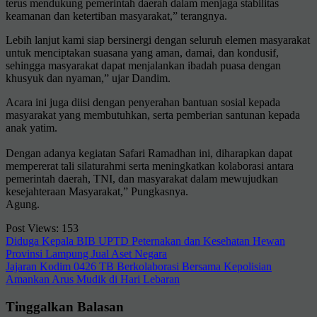
terus mendukung pemerintah daerah dalam menjaga stabilitas
keamanan dan ketertiban masyarakat,” terangnya.
Lebih lanjut kami siap bersinergi dengan seluruh elemen masyarakat
untuk menciptakan suasana yang aman, damai, dan kondusif,
sehingga masyarakat dapat menjalankan ibadah puasa dengan
khusyuk dan nyaman,” ujar Dandim.
Acara ini juga diisi dengan penyerahan bantuan sosial kepada
masyarakat yang membutuhkan, serta pemberian santunan kepada
anak yatim.
Dengan adanya kegiatan Safari Ramadhan ini, diharapkan dapat
mempererat tali silaturahmi serta meningkatkan kolaborasi antara
pemerintah daerah, TNI, dan masyarakat dalam mewujudkan
kesejahteraan Masyarakat,” Pungkasnya.
Agung.
Post Views:
153
Navigasi
Diduga Kepala BIB UPTD Peternakan dan Kesehatan Hewan
Provinsi Lampung Jual Aset Negara
pos
Jajaran Kodim 0426 TB Berkolaborasi Bersama Kepolisian
Amankan Arus Mudik di Hari Lebaran
Tinggalkan Balasan