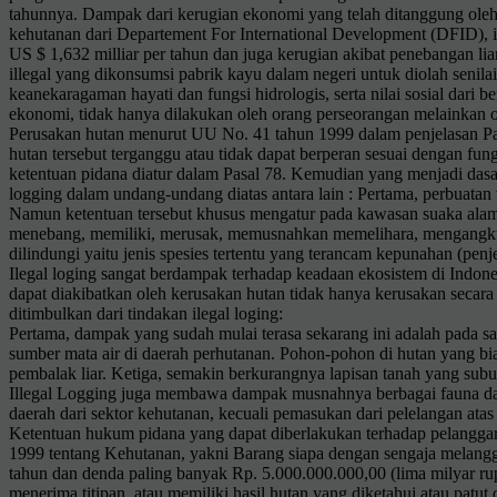
tahunnya. Dampak dari kerugian ekonomi yang telah ditanggung oleh 
kehutanan dari Departement For International Development (DFID), ia
US $ 1,632 milliar per tahun dan juga kerugian akibat penebangan liar
illegal yang dikonsumsi pabrik kayu dalam negeri untuk diolah senila
keanekaragaman hayati dan fungsi hidrologis, serta nilai sosial dar
ekonomi, tidak hanya dilakukan oleh orang perseorangan melainkan ol
Perusakan hutan menurut UU No. 41 tahun 1999 dalam penjelasan Pasal
hutan tersebut terganggu atau tidak dapat berperan sesuai dengan 
ketentuan pidana diatur dalam Pasal 78. Kemudian yang menjadi dasar
logging dalam undang-undang diatas antara lain : Pertama, perbuatan
Namun ketentuan tersebut khusus mengatur pada kawasan suaka alam 
menebang, memiliki, merusak, memusnahkan memelihara, mengangkut
dilindungi yaitu jenis spesies tertentu yang terancam kepunahan (pen
Ilegal loging sangat berdampak terhadap keadaan ekosistem di Indo
dapat diakibatkan oleh kerusakan hutan tidak hanya kerusakan secara
ditimbulkan dari tindakan ilegal loging:
Pertama, dampak yang sudah mulai terasa sekarang ini adalah pada sa
sumber mata air di daerah perhutanan. Pohon-pohon di hutan yang bi
pembalak liar. Ketiga, semakin berkurangnya lapisan tanah yang sub
Illegal Logging juga membawa dampak musnahnya berbagai fauna dan f
daerah dari sektor kehutanan, kecuali pemasukan dari pelelangan atas
Ketentuan hukum pidana yang dapat diberlakukan terhadap pelanggar
1999 tentang Kehutanan, yakni Barang siapa dengan sengaja melangga
tahun dan denda paling banyak Rp. 5.000.000.000,00 (lima milyar r
menerima titipan, atau memiliki hasil hutan yang diketahui atau pat