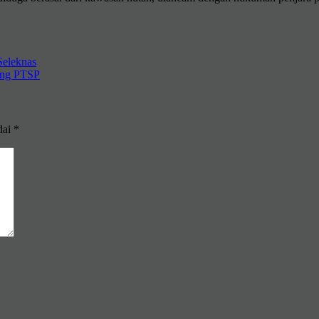
eleknas
ang PTSP
dai
*