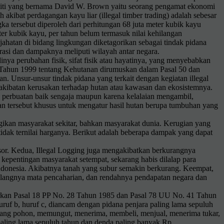
neliti yang bernama David W. Brown yaitu seorang pengamat ekonomi
kibat perdagangan kayu liar (illegal timber trading) adalah sebesar
gka tersebut diperoleh dari perhitungan 68 juta meter kubik kayu
ter kubik kayu, per tahun belum termasuk nilai kehilangan
jahatan di bidang lingkungan diketagorikan sebagai tindak pidana
rasi dan dampaknya meliputi wilayah antar negara.
nya perubahan fisik, sifat fisik atau hayatinya, yang menyebabkan
1 Tahun 1999 tentang Kehutanan dirumuskan dalam Pasal 50 dan
n. Unsur-unsur tindak pidana yang terkait dengan kegiatan illegal
gakibatan kerusakan terhadap hutan atau kawasan dan ekosistemnya.
 perbuatan baik sengaja maupun karena kelalaian mengambil,
tersebut khusus untuk mengatur hasil hutan berupa tumbuhan yang
gikan masyarakat sekitar, bahkan masyarakat dunia. Kerugian yang
tidak ternilai harganya. Berikut adalah beberapa dampak yang dapat
gsor. Kedua, Illegal Logging juga mengakibatkan berkurangnya
kepentingan masyarakat setempat, sekarang habis dilalap para
Indonesia. Akibatnya tanah yang subur semakin berkurang. Keempat,
hilangnya mata pencaharian, dan rendahnya pendapatan negara dan
sarkan Pasal 18 PP No. 28 Tahun 1985 dan Pasal 78 UU No. 41 Tahun
ruf b, huruf c, diancam dengan pidana penjara paling lama sepuluh
ebang pohon, memungut, menerima, membeli, menjual, menerima tukar,
 paling lama sepuluh tahun dan denda paling banyak Rp.