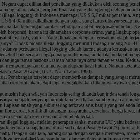
Negara dapat dilihat dari penelitian yang dilakukan oleh seorang pe
 mengkalkulasikan kerugian finansial yang ditanggung oleh pemerintah a
 (illegal logging) di Indonesia mencapai US $ 5,7 miliar per tahun. An
i US $ 4,08 miliar dikalikan dengan pajak yang harus dibayar setiap me
i bencana dan kehilangan sumber kehidupan akibat pengrusakan hutan. Ke
eh korporasi, karena itu dinamakan corporate crime, yang lingkup ope
 50 ayat (2), yaitu : “Yang dimaksud dengan kerusakan adalah terjadi
fungsinya” Tindak pidana illegal logging menurut Undang-undang No. 4
 adanya perbuatan illegal logging adalah karena adanya kerusakan huta
 tersebut baik secara sengaja maupun dikarenakan kelalaian dapat men
dan juga taman nasional, taman hutan raya serta taman wisata. Kedua,
, memperniagakan dan menyelundupkan hasil hutan. Namun ketentuan 
jelasan Pasal 20 ayat (1) UU No.5 Tahun 1990).
nesia. Penebangan tersebut dapat memberikan dampak yang sangat meru
 nilai ekonomi, akan tetapi juga mengakibatkan hilangnya nyawa yang 
at musim hujan wilayah Indonesia sering dilanda banjir dan tanah lon
asanya menjadi penyerap air untuk menyediakan sumber mata air untuk 
ur. Lapisan tanah yang subur sering terbawa arus banjir yang melanda 
lora, erosi, konflik di kalangan masyarakat, devaluasi harga kayu, 
 kayu sitaan dan kayu temuan oleh pihak terkait.
an illegal logging, melalui penerapan sanksi menurut UU yaitu beda
r ketentuan sebagaimana dimaksud dalam Pasal 50 ayat (3) huruf a, hu
upiah). Dengan kata lain, barang siapa dengan sengaja memanen, men
ut diduga berasal dari kawasan hutan, diancam dengan hukuman penjara