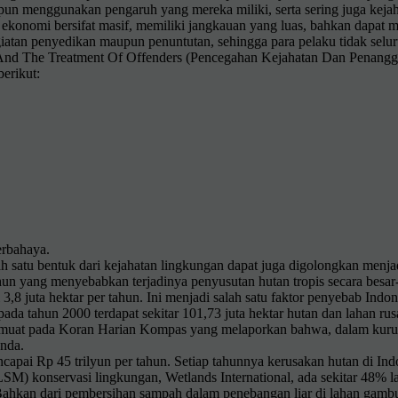
n menggunakan pengaruh yang mereka miliki, serta sering juga kejaha
an ekonomi bersifat masif, memiliki jangkauan yang luas, bahkan dapat
iatan penyedikan maupun penuntutan, sehingga para pelaku tidak selu
nd The Treatment Of Offenders (Pencegahan Kejahatan Dan Penanggul
erikut:
erbahaya.
alah satu bentuk dari kejahatan lingkungan dapat juga digolongkan menj
hun yang menyebabkan terjadinya penyusutan hutan tropis secara besar
3,8 juta hektar per tahun. Ini menjadi salah satu faktor penyebab Indo
at pada tahun 2000 terdapat sekitar 101,73 juta hektar hutan dan lahan r
dimuat pada Koran Harian Kompas yang melaporkan bahwa, dalam kurun
anda.
apai Rp 45 trilyun per tahun. Setiap tahunnya kerusakan hutan di Indo
) konservasi lingkungan, Wetlands International, ada sekitar 48% lah
Bahkan dari pembersihan sampah dalam penebangan liar di lahan gambut