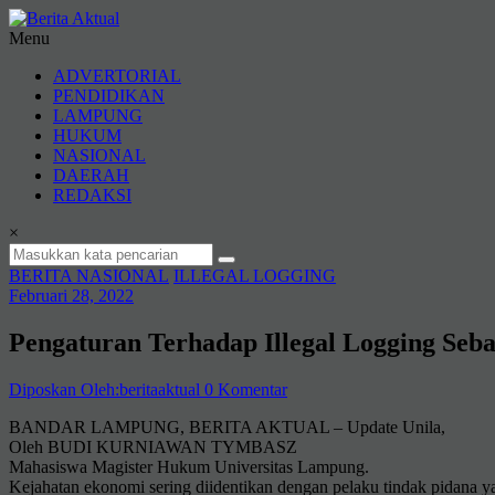
Lompat
ke
Menu
konten
Berita
ADVERTORIAL
Aktual
PENDIDIKAN
LAMPUNG
berita
HUKUM
terpercaya
NASIONAL
DAERAH
REDAKSI
×
BERITA NASIONAL
ILLEGAL LOGGING
Februari 28, 2022
Pengaturan Terhadap Illegal Logging Seb
Diposkan Oleh:beritaaktual
0 Komentar
BANDAR LAMPUNG, BERITA AKTUAL – Update Unila,
Oleh BUDI KURNIAWAN TYMBASZ
Mahasiswa Magister Hukum Universitas Lampung.
Kejahatan ekonomi sering diidentikan dengan pelaku tindak pidana ya