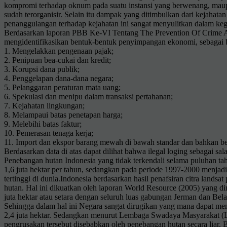
kompromi terhadap oknum pada suatu instansi yang berwenang, maupu
sudah terorganisir. Selain itu dampak yang ditimbulkan dari kejahat
penanggulangan terhadap kejahatan ini sangat menyulitkan dalam keg
Berdasarkan laporan PBB Ke-VI Tentang The Prevention Of Crime A
mengidentifikasikan bentuk-bentuk penyimpangan ekonomi, sebagai b
1. Mengelakkan pengenaan pajak;
2. Penipuan bea-cukai dan kredit;
3. Korupsi dana publik;
4. Penggelapan dana-dana negara;
5. Pelanggaran peraturan mata uang;
6. Spekulasi dan menipu dalam transaksi pertahanan;
7. Kejahatan lingkungan;
8. Melampaui batas penetapan harga;
9. Melebihi batas faktur;
10. Pemerasan tenaga kerja;
11. Import dan ekspor barang mewah di bawah standar dan bahkan b
Berdasarkan data di atas dapat dilihat bahwa ilegal loging sebagai s
Penebangan hutan Indonesia yang tidak terkendali selama puluhan ta
1,6 juta hektar per tahun, sedangkan pada periode 1997-2000 menjadi 
tertinggi di dunia.Indonesia berdasarkan hasil penafsiran citra lands
hutan. Hal ini dikuatkan oleh laporan World Resource (2005) yang 
juta hektar atau setara dengan seluruh luas gabungan Jerman dan Bel
Sehingga dalam hal ini Negara sangat dirugikan yang mana dapat menc
2,4 juta hektar. Sedangkan menurut Lembaga Swadaya Masyarakat (LSM
pengrusakan tersebut disebabkan oleh penebangan hutan secara liar. 