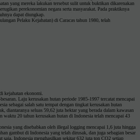
tan yang mereka lakukan tersebut sulit untuk buktikan dikarenakan
 merugikan perekonomian negara serta masyarakat. Pada praktiknya
ruhnya dapat diungkap.
angan Pelaku Kejahatan) di Caracas tahun 1980, telah
adi kejahatan ekonomi.
-besaran. Laju kerusakan hutan periode 1985-1997 tercatat mencapai
nesia sebagai salah satu tempat dengan tingkat kerusakan hutan
usak, diantaranya seluas 59,62 juta hektar yang berada dalam kawasan
 waktu 20 tahun kerusakan hutan di Indonesia telah mencapai 43
nesia yang disebabkan oleh illegal logging mencapai 1,6 juta hingga
an gambut di Indonesia yang telah dirusak, dan juga sebagian besar
 saja, Indonesia menghasilkan sekitar 632 juta ton CO2 setiap