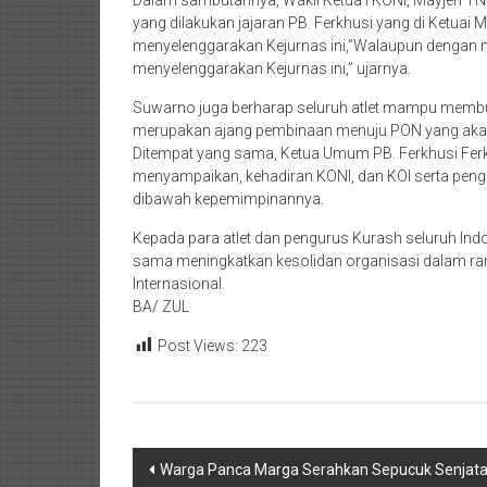
Dalam sambutannya, Wakil Ketua I KONI, Mayjen TNI
yang dilakukan jajaran PB. Ferkhusi yang di Ketuai Ma
menyelenggarakan Kejurnas ini,”Walaupun dengan 
menyelenggarakan Kejurnas ini,” ujarnya.
Suwarno juga berharap seluruh atlet mampu membuk
merupakan ajang pembinaan menuju PON yang akan
Ditempat yang sama, Ketua Umum PB. Ferkhusi Ferkhus
menyampaikan, kehadiran KONI, dan KOI serta penga
dibawah kepemimpinannya.
Kepada para atlet dan pengurus Kurash seluruh In
sama meningkatkan kesolidan organisasi dalam ran
Internasional.
BA/ ZUL
Post Views:
223
Navigasi
Warga Panca Marga Serahkan Sepucuk Senjata A