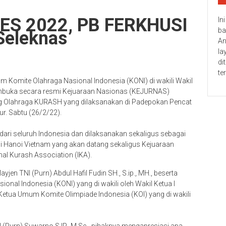
ES 2022, PB FERKHUSI
In
ba
Seleknas
An
la
di
te
Komite Olahraga Nasional Indonesia (KONI) di wakili Wakil
 membuka secara resmi Kejuaraan Nasionas (KEJURNAS)
ng Olahraga KURASH yang dilaksanakan di Padepokan Pencat
ur. Sabtu (26/2/22).
nsi dari seluruh Indonesia dan dilaksanakan sekaligus sebagai
i Hanoi Vietnam yang akan datang sekaligus Kejuaraan
al Kurash Association (IKA).
yjen TNI (Purn) Abdul Hafil Fudin SH., S.ip., MH., beserta
onal Indonesia (KONI) yang di wakili oleh Wakil Ketua I
Ketua Umum Komite Olimpiade Indonesia (KOI) yang di wakili