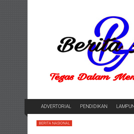
Lompat
Berita
ke
konten
Aktual
berita
terpercaya
ADVERTORIAL
PENDIDIKAN
LAMPU
BERITA NASIONAL