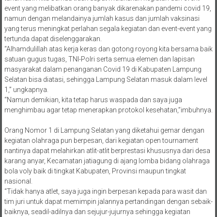
event yang melibatkan orang banyak dikarenakan pandemi covid 19,
namun dengan melandainya jumlah kasus dan jumlah vaksinasi
yang terus meningkat perlahan segala kegiatan dan event-event yang
tertunda dapat diselenggarakan.
“Alhamdulillah atas kerja keras dan gotong royong kita bersama baik
satuan gugus tugas, TNI-Polri serta semua elemen dan lapisan
masyarakat dalam penanganan Covid 19 di Kabupaten Lampung
Selatan bisa diatasi, sehingga Lampung Selatan masuk dalam level
1,” ungkapnya.
“Namun demikian, kita tetap harus waspada dan saya juga
menghimbau agar tetap menerapkan protokol kesehatan,”imbuhnya.
Orang Nomor 1 di Lampung Selatan yang diketahui gemar dengan
kegiatan olahraga pun berpesan, dari kegiatan open tournament
nantinya dapat melahirkan atlit-atlit berprestasi khususnya dari desa
karang anyar, Kecamatan jatiagung di ajang lomba bidang olahraga
bola voly baik di tingkat Kabupaten, Provinsi maupun tingkat
nasional.
“Tidak hanya atlet, saya juga ingin berpesan kepada para wasit dan
tim juri untuk dapat memimpin jalannya pertandingan dengan sebaik-
baiknya, seadil-adilnya dan sejujur-jujurnya sehingga kegiatan