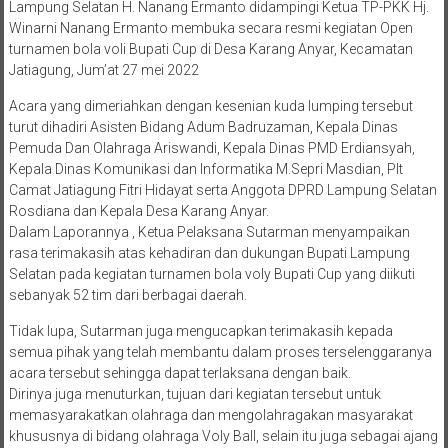
Lampung Selatan H. Nanang Ermanto didampingi Ketua TP-PKK Hj.
Winarni Nanang Ermanto membuka secara resmi kegiatan Open
turnamen bola voli Bupati Cup di Desa Karang Anyar, Kecamatan
Jatiagung, Jum’at 27 mei 2022
Acara yang dimeriahkan dengan kesenian kuda lumping tersebut
turut dihadiri Asisten Bidang Adum Badruzaman, Kepala Dinas
Pemuda Dan Olahraga Ariswandi, Kepala Dinas PMD Erdiansyah,
Kepala Dinas Komunikasi dan Informatika M.Sepri Masdian, Plt
Camat Jatiagung Fitri Hidayat serta Anggota DPRD Lampung Selatan
Rosdiana dan Kepala Desa Karang Anyar.
Dalam Laporannya , Ketua Pelaksana Sutarman menyampaikan
rasa terimakasih atas kehadiran dan dukungan Bupati Lampung
Selatan pada kegiatan turnamen bola voly Bupati Cup yang diikuti
sebanyak 52 tim dari berbagai daerah.
Tidak lupa, Sutarman juga mengucapkan terimakasih kepada
semua pihak yang telah membantu dalam proses terselenggaranya
acara tersebut sehingga dapat terlaksana dengan baik.
Dirinya juga menuturkan, tujuan dari kegiatan tersebut untuk
memasyarakatkan olahraga dan mengolahragakan masyarakat
khususnya di bidang olahraga Voly Ball, selain itu juga sebagai ajang