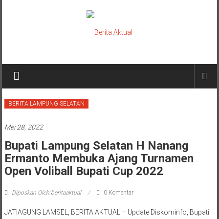
Lompat
ke
konten
Berita
Aktual
berita
BERITA LAMPUNG SELATAN
terpercaya
Mei 28, 2022
Bupati Lampung Selatan H Nanang
Ermanto Membuka Ajang Turnamen
Open Voliball Bupati Cup 2022
Diposkan Oleh:beritaaktual
0 Komentar
JATIAGUNG LAMSEL, BERITA AKTUAL – Update Diskominfo, Bupati