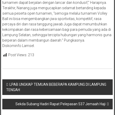
turnamen dapat berjalan dengan lancar dan kondusif,” Harapnya.
Terakhir, Nanang juga mengucapkan selamat bertanding kepada
semua peserta open turnamen, “semoga melalui turnamen Volley
Ball ini bisa mengembangkan jiwa sportivitas, kompetitif, rasa
percaya diri dan rasa tanggung jawab Juga dapat menumbuhkan
kekompakan dan rasa kebersamaan bagi para pemuda yang ada di
Lampung Selatan, sehingga tercipta hubungan yang harmonis guna
berperan dalam membangun daerah.” Pungkasnya.
Diskominfo Lamsel.
Post Views:
213
Navigasi
LPAB UNGKAP TEMUAN BEBERAPA KAMPUNG DI LAMPUNG
TENGAH
pos
Sekda Subang Hadiri Rapat Pelepasan 537 Jemaah Haji