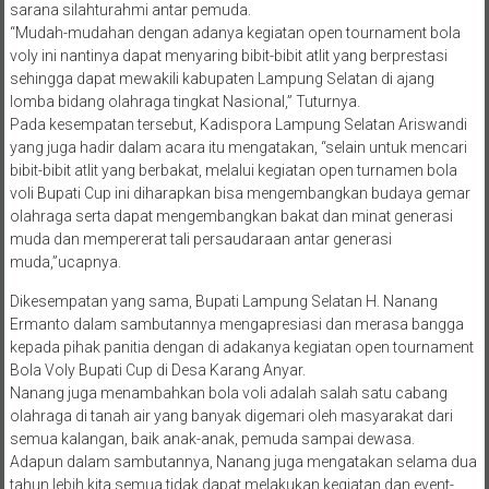
sarana silahturahmi antar pemuda.
“Mudah-mudahan dengan adanya kegiatan open tournament bola
voly ini nantinya dapat menyaring bibit-bibit atlit yang berprestasi
sehingga dapat mewakili kabupaten Lampung Selatan di ajang
lomba bidang olahraga tingkat Nasional,” Tuturnya.
Pada kesempatan tersebut, Kadispora Lampung Selatan Ariswandi
yang juga hadir dalam acara itu mengatakan, “selain untuk mencari
bibit-bibit atlit yang berbakat, melalui kegiatan open turnamen bola
voli Bupati Cup ini diharapkan bisa mengembangkan budaya gemar
olahraga serta dapat mengembangkan bakat dan minat generasi
muda dan mempererat tali persaudaraan antar generasi
muda,”ucapnya.
Dikesempatan yang sama, Bupati Lampung Selatan H. Nanang
Ermanto dalam sambutannya mengapresiasi dan merasa bangga
kepada pihak panitia dengan di adakanya kegiatan open tournament
Bola Voly Bupati Cup di Desa Karang Anyar.
Nanang juga menambahkan bola voli adalah salah satu cabang
olahraga di tanah air yang banyak digemari oleh masyarakat dari
semua kalangan, baik anak-anak, pemuda sampai dewasa.
Adapun dalam sambutannya, Nanang juga mengatakan selama dua
tahun lebih kita semua tidak dapat melakukan kegiatan dan event-