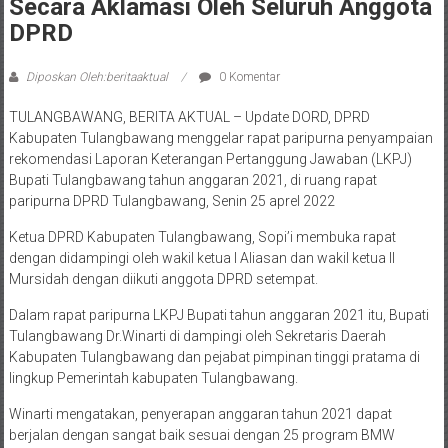
Secara Aklamasi Oleh Seluruh Anggota
DPRD
Diposkan Oleh:beritaaktual
0 Komentar
TULANGBAWANG, BERITA AKTUAL – Update DORD, DPRD
Kabupaten Tulangbawang menggelar rapat paripurna penyampaian
rekomendasi Laporan Keterangan Pertanggung Jawaban (LKPJ)
Bupati Tulangbawang tahun anggaran 2021, di ruang rapat
paripurna DPRD Tulangbawang, Senin 25 aprel 2022
Ketua DPRD Kabupaten Tulangbawang, Sopi’i membuka rapat
dengan didampingi oleh wakil ketua I Aliasan dan wakil ketua II
Mursidah dengan diikuti anggota DPRD setempat.
Dalam rapat paripurna LKPJ Bupati tahun anggaran 2021 itu, Bupati
Tulangbawang Dr.Winarti di dampingi oleh Sekretaris Daerah
Kabupaten Tulangbawang dan pejabat pimpinan tinggi pratama di
lingkup Pemerintah kabupaten Tulangbawang.
Winarti mengatakan, penyerapan anggaran tahun 2021 dapat
berjalan dengan sangat baik sesuai dengan 25 program BMW