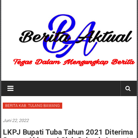
Lompat
ke
konten
Berita
Aktual
berita
BERITA KAB. TULANG BAWANG
terpercaya
Juni 22, 2022
LKPJ Bupati Tuba Tahun 2021 Diterima