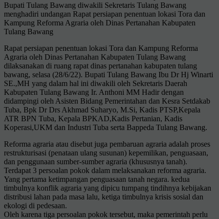
Bupati Tulang Bawang diwakili Sekretaris Tulang Bawang
menghadiri undangan Rapat persiapan penentuan lokasi Tora dan
Kampung Reforma Agraria oleh Dinas Pertanahan Kabupaten
Tulang Bawang
Rapat persiapan penentuan lokasi Tora dan Kampung Reforma
Agraria oleh Dinas Pertanahan Kabupaten Tulang Bawang
dilaksanakan di ruang rapat dinas pertanahan kabupaten tulang
bawang, selasa (28/6/22). Bupati Tulang Bawang Ibu Dr Hj Winarti
SE.,MH yang dalam hal ini diwakili oleh Sekretaris Daerah
Kabupaten Tulang Bawang Ir. Anthoni MM Hadir dengan
didampingi oleh Asisten Bidang Pemerintahan dan Kesra Setdakab
Tuba, Bpk Dr Drs Akhmad Suharyo, M.Si, Kadis PTSP,Kepala
ATR BPN Tuba, Kepala BPKAD,Kadis Pertanian, Kadis
Koperasi,UKM dan Industri Tuba serta Bappeda Tulang Bawang.
Reforma agraria atau disebut juga pembaruan agraria adalah proses
restrukturisasi (penataan ulang susunan) kepemilikan, penguasaan,
dan penggunaan sumber-sumber agraria (khususnya tanah).
Terdapat 3 persoalan pokok dalam melaksanakan reforma agraria.
Yang pertama ketimpangan penguasaan tanah negara. kedua
timbulnya konflik agraria yang dipicu tumpang tindihnya kebijakan
distribusi lahan pada masa lalu, ketiga timbulnya krisis sosial dan
ekologi di pedesaan.
Oleh karena tiga persoalan pokok tersebut, maka pemerintah perlu