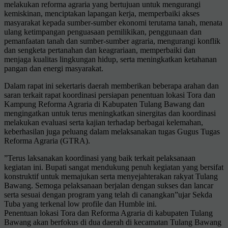
melakukan reforma agraria yang bertujuan untuk mengurangi
kemiskinan, menciptakan lapangan kerja, memperbaiki akses
masyarakat kepada sumber-sumber ekonomi terutama tanah, menata
ulang ketimpangan penguasaan pemilikikan, penggunaan dan
pemanfaatan tanah dan sumber-sumber agraria, mengurangi konflik
dan sengketa pertanahan dan keagrariaan, memperbaiki dan
menjaga kualitas lingkungan hidup, serta meningkatkan ketahanan
pangan dan energi masyarakat.
Dalam rapat ini sekertaris daerah memberikan beberapa arahan dan
saran terkait rapat koordinasi persiapan penentuan lokasi Tora dan
Kampung Reforma Agraria di Kabupaten Tulang Bawang dan
mengingatkan untuk terus meningkatkan sinergitas dan koordinasi
melakukan evaluasi serta kajian terhadap berbagai kelemahan,
keberhasilan juga peluang dalam melaksanakan tugas Gugus Tugas
Reforma Agraria (GTRA).
”Terus laksanakan koordinasi yang baik terkait pelaksanaan
kegiatan ini. Bupati sangat mendukung penuh kegiatan yang bersifat
konstruktif untuk memajukan serta menyejahterakan rakyat Tulang
Bawang. Semoga pelaksanaan berjalan dengan sukses dan lancar
serta sesuai dengan program yang telah di canangkan”ujar Sekda
Tuba yang terkenal low profile dan Humble ini.
Penentuan lokasi Tora dan Reforma Agraria di kabupaten Tulang
Bawang akan berfokus di dua daerah di kecamatan Tulang Bawang