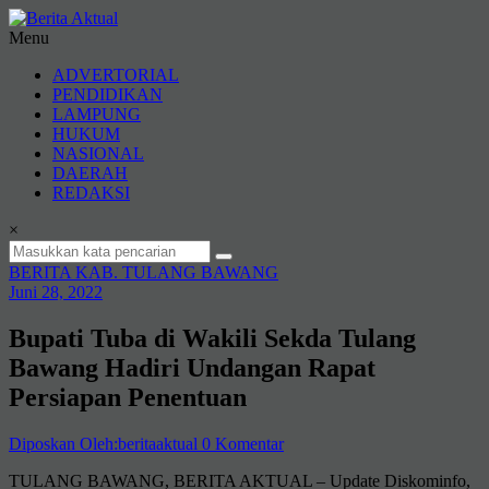
Lompat
ke
Menu
konten
Berita
ADVERTORIAL
Aktual
PENDIDIKAN
LAMPUNG
berita
HUKUM
terpercaya
NASIONAL
DAERAH
REDAKSI
×
BERITA KAB. TULANG BAWANG
Juni 28, 2022
Bupati Tuba di Wakili Sekda Tulang
Bawang Hadiri Undangan Rapat
Persiapan Penentuan
Diposkan Oleh:beritaaktual
0 Komentar
TULANG BAWANG, BERITA AKTUAL – Update Diskominfo,