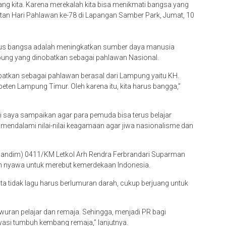
ang kita. Karena merekalah kita bisa menikmati bangsa yang
gatan Hari Pahlawan ke-78 di Lapangan Samber Park, Jumat, 10
rus bangsa adalah meningkatkan sumber daya manusia
mpung yang dinobatkan sebagai pahlawan Nasional.
batkan sebagai pahlawan berasal dari Lampung yaitu KH.
peten Lampung Timur. Oleh karena itu, kita harus bangga,”
adi saya sampaikan agar para pemuda bisa terus belajar
endalami nilai-nilai keagamaan agar jiwa nasionalisme dan
ndim) 0411/KM Letkol Arh Rendra Ferbrandari Suparman
n nyawa untuk merebut kemerdekaan Indonesia.
ita tidak lagu harus berlumuran darah, cukup berjuang untuk
awuran pelajar dan remaja. Sehingga, menjadi PR bagi
si tumbuh kembang remaja,” lanjutnya.