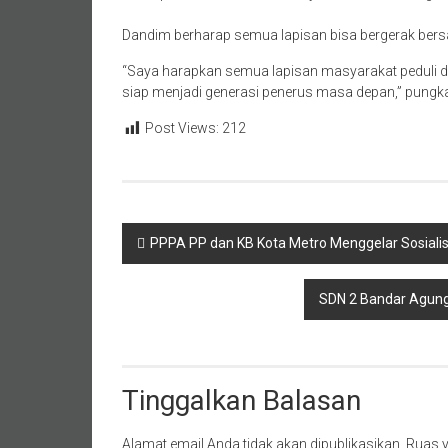
Dandim berharap semua lapisan bisa bergerak ber
“Saya harapkan semua lapisan masyarakat peduli
siap menjadi generasi penerus masa depan,” pungk
Post Views:
212
Navigasi
PPPA PP dan KB Kota Metro Menggelar Sosialis
pos
SDN 2 Bandar Agung
Tinggalkan Balasan
Alamat email Anda tidak akan dipublikasikan.
Ruas y