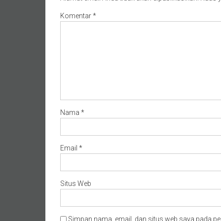
Komentar
*
Nama
*
Email
*
Situs Web
Simpan nama, email, dan situs web saya pada pe