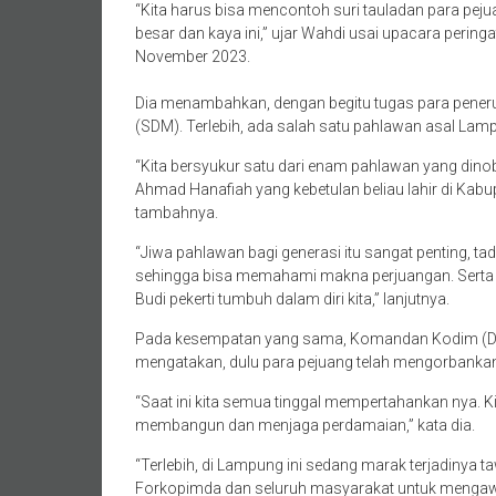
“Kita harus bisa mencontoh suri tauladan para peju
besar dan kaya ini,” ujar Wahdi usai upacara perin
November 2023.
Dia menambahkan, dengan begitu tugas para pene
(SDM). Terlebih, ada salah satu pahlawan asal La
“Kita bersyukur satu dari enam pahlawan yang dino
Ahmad Hanafiah yang kebetulan beliau lahir di Kabu
tambahnya.
“Jiwa pahlawan bagi generasi itu sangat penting, t
sehingga bisa memahami makna perjuangan. Serta m
Budi pekerti tumbuh dalam diri kita,” lanjutnya.
Pada kesempatan yang sama, Komandan Kodim (Da
mengatakan, dulu para pejuang telah mengorbanka
“Saat ini kita semua tinggal mempertahankan nya. K
membangun dan menjaga perdamaian,” kata dia.
“Terlebih, di Lampung ini sedang marak terjadinya t
Forkopimda dan seluruh masyarakat untuk mengawa