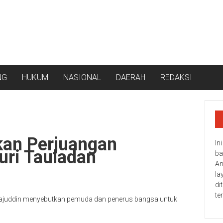
NG
HUKUM
NASIONAL
DAERAH
REDAKSI
an Perjuangan
In
uri Tauladan
ba
An
la
di
te
rajuddin menyebutkan pemuda dan penerus bangsa untuk