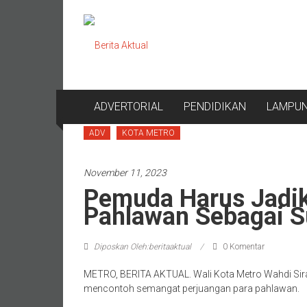
Lompat
Berita
ke
konten
Aktual
berita
terpercaya
ADVERTORIAL
PENDIDIKAN
LAMPU
ADV
KOTA METRO
November 11, 2023
Pemuda Harus Jadik
Pahlawan Sebagai S
Diposkan Oleh:beritaaktual
0 Komentar
METRO, BERITA AKTUAL. Wali Kota Metro Wahdi Si
mencontoh semangat perjuangan para pahlawan.