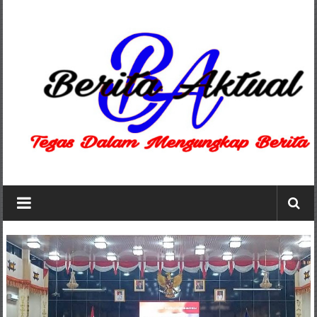
Lompat
ke
konten
Berita
Aktual
berita
terpercaya